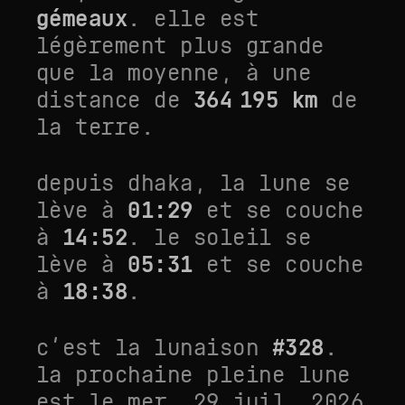
gémeaux
. elle est
légèrement plus grande
que la moyenne
, à une
distance de
364 195
km
de
la terre.
depuis
dhaka
, la lune se
lève à
01:29
et se couche
à
14:52
. le soleil se
lève à
05:31
et se couche
à
18:38
.
c’est la lunaison
#
328
.
la prochaine pleine lune
est le
mer. 29 juil. 2026