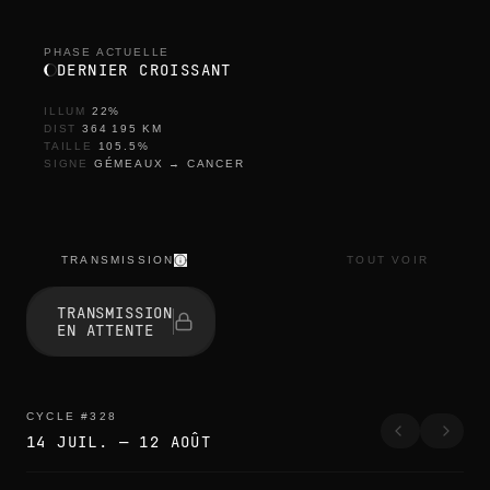
PHASE ACTUELLE
DERNIER CROISSANT
ILLUM
22
%
DIST
364 195
KM
TAILLE
105.5
%
SIGNE
GÉMEAUX
→
CANCER
TRANSMISSION
TOUT VOIR
TRANSMISSION
EN ATTENTE
CYCLE
#
328
14 JUIL.
—
12 AOÛT