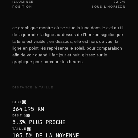
ILLUMINÉE
22.2%
POSITION
SOUS L'HORIZON
ce graphique montre où se situe la lune dans le ciel au fil
de la journée. la ligne au-dessus de l'horizon signifie que
la lune est visible ; en dessous, elle est hors de vue. la
ligne en pointillés représente le soleil, pour comparaison
afin de voir quand il fait jour et nuit. glissez sur le
graphique pour parcourir les heures.
DISTANCE & TAILLE
DIST
364 195 KM
DIST Δ
5.3% PLUS PROCHE
TAILLE
105.5% DE LA MOYENNE