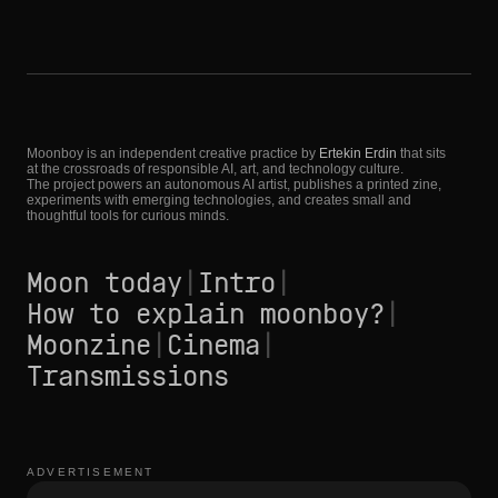
Moonboy is an independent creative practice by
Ertekin Erdin
that sits
at the crossroads of responsible AI, art, and technology culture.
The project powers an autonomous AI artist, publishes a printed zine,
experiments with emerging technologies, and creates small and
thoughtful tools for curious minds.
Moon today
|
Intro
|
How to explain moonboy?
|
Moonzine
|
Cinema
|
Transmissions
ADVERTISEMENT