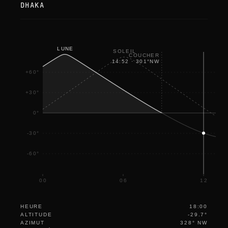
DHAKA
LUNE
SOLEIL
COUCHER
14:52
·
301
°
NW
+60°
+30°
0°
-30°
-60°
00
06
12
HEURE
18:00
ALTITUDE
-29.7°
AZIMUT
328° NW