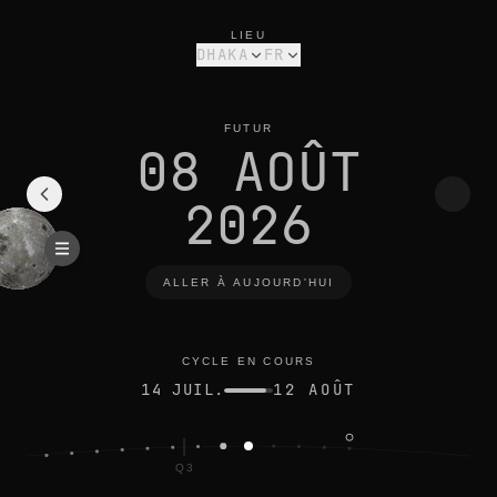
phase de la lune aujourd’hui à dhaka : dernier croissant, 22% i
cycle en cours
LIEU
DHAKA
FR
FUTUR
08 AOÛT
2026
ALLER À AUJOURD'HUI
CYCLE EN COURS
14 JUIL.
12 AOÛT
Q3
EINE