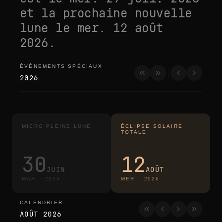
et la prochaine nouvelle
lune le
mer. 12 août
2026
.
ÉVÉNEMENTS SPÉCIAUX
événements spéciaux
2026
MICRO PLEINE LUNE
ÉCLIPSE SOLAIRE
TOTALE
30
12
JUIN
AOÛT
MAR.
·
2026
MER.
·
2026
CALENDRIER
calendrier
AOÛT 2026