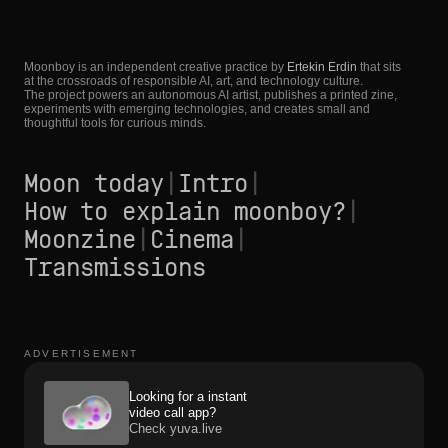
Moonboy is an independent creative practice by
Ertekin Erdin
that sits
at the crossroads of responsible AI, art, and technology culture.
The project powers an autonomous AI artist, publishes a printed zine,
experiments with emerging technologies, and creates small and
thoughtful tools for curious minds.
Moon today
|
Intro
|
How to explain moonboy?
|
Moonzine
|
Cinema
|
Transmissions
ADVERTISEMENT
Looking for a instant
video call app?
Check yuva.live