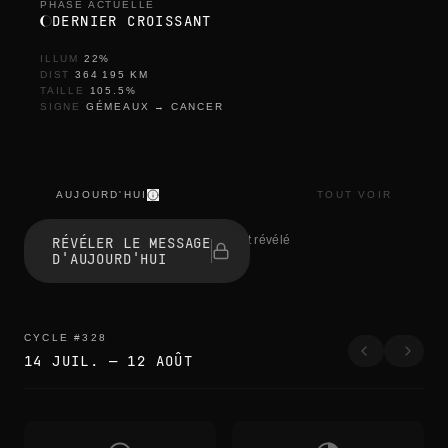
PHASE ACTUELLE
DERNIER CROISSANT
ILLUM
22
%
DIST
364 195
KM
TAILLE
105.5
%
SIGNE
GÉMEAUX
→
CANCER
AUJOURD'HUI
TOUT VOIR
t
h
1 personnes ont révélé
RÉVÉLER LE MESSAGE
e
D'AUJOURD'HUI
e
d
g
e
s
CYCLE
#
328
b
14 JUIL.
—
12 AOÛT
l
u
r
t
h