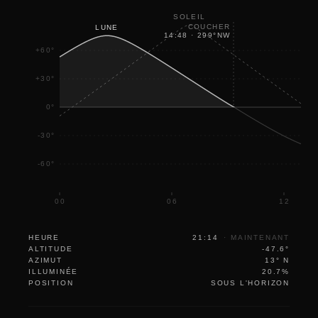
SOLEIL
COUCHER
LUNE
14:48
·
299
°
NW
+60°
+30°
0°
-30°
-60°
00
06
12
HEURE
21:14
·
MAINTENANT
ALTITUDE
-47.6°
AZIMUT
13° N
ILLUMINÉE
20.7%
POSITION
SOUS L'HORIZON