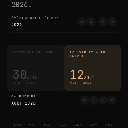
2026
.
ÉVÉNEMENTS SPÉCIAUX
événements spéciaux
2026
MICRO PLEINE LUNE
ÉCLIPSE SOLAIRE
TOTALE
30
12
JUIN
AOÛT
MAR.
·
2026
MER.
·
2026
CALENDRIER
calendrier
AOÛT 2026
LUN.
MAR.
MER.
JEU.
VEN.
SAM.
DIM.