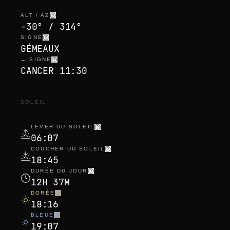
ALT / AZ
-30° / 314°
SIGNE
GÉMEAUX
→ SIGNE
CANCER 11:30
SOLEIL
LEVER DU SOLEIL
06:07
COUCHER DU SOLEIL
18:45
DURÉE DU JOUR
12H 37M
DORÉE
18:16
BLEUE
19:07