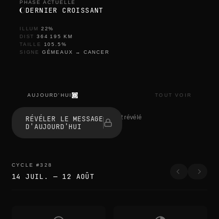
PHASE ACTUELLE
DERNIER CROISSANT
ILLUM
22
%
DIST
364 195
KM
TAILLE
105.5
%
SIGNE
GÉMEAUX
→
CANCER
AUJOURD'HUI
TOUT VOIR
t
h
0 personnes ont révélé
RÉVÉLER LE MESSAGE
e
D'AUJOURD'HUI
e
d
g
e
s
CYCLE
#
328
b
14 JUIL.
—
12 AOÛT
l
u
r
t
h