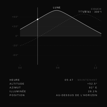
LUNE
COUCHER
SOLEIL
16:43
·
306
°
NW
+60°
+30°
0°
-30°
-60°
00
06
12
HEURE
05:47
·
MAINTENANT
ALTITUDE
+52.5°
AZIMUT
92° E
ILLUMINÉE
26.1%
POSITION
AU-DESSUS DE L'HORIZON