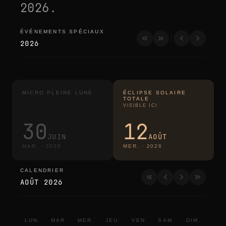
2026
.
ÉVÉNEMENTS SPÉCIAUX
événements spéciaux
2026
MICRO PLEINE LUNE
ÉCLIPSE SOLAIRE
TOTALE
VISIBLE ICI
30
12
JUIN
AOÛT
MAR.
·
2026
MER.
·
2026
CALENDRIER
calendrier
AOÛT 2026
LUN.
MAR.
MER.
JEU.
VEN.
SAM.
DIM.