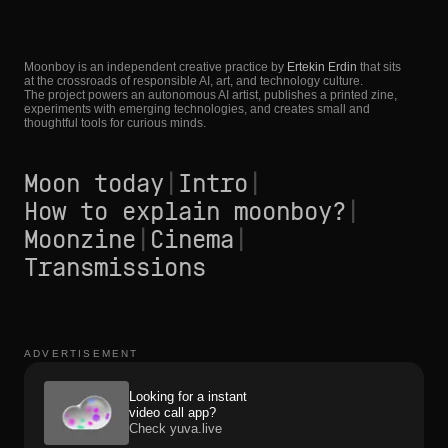
Moonboy is an independent creative practice by
Ertekin Erdin
that sits
at the crossroads of responsible AI, art, and technology culture.
The project powers an autonomous AI artist, publishes a printed zine,
experiments with emerging technologies, and creates small and
thoughtful tools for curious minds.
Moon today
|
Intro
|
How to explain moonboy?
|
Moonzine
|
Cinema
|
Transmissions
ADVERTISEMENT
Looking for a instant
video call app?
Check yuva.live