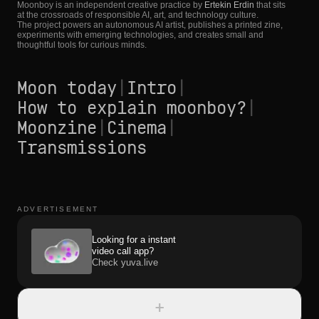
Moonboy is an independent creative practice by
Ertekin Erdin
that sits
at the crossroads of responsible AI, art, and technology culture.
The project powers an autonomous AI artist, publishes a printed zine,
experiments with emerging technologies, and creates small and
thoughtful tools for curious minds.
Moon today
|
Intro
|
How to explain moonboy?
|
Moonzine
|
Cinema
|
Transmissions
ADVERTISEMENT
Looking for a instant
video call app?
Check yuva.live
+