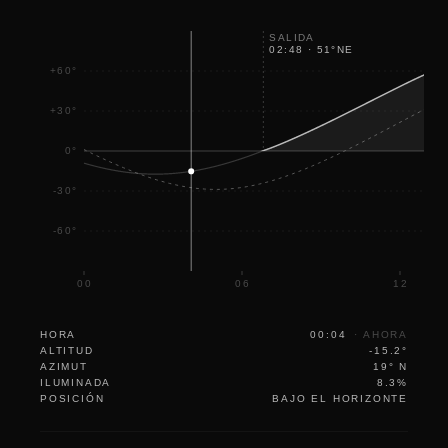
SALIDA
02:48
·
51
°
NE
+60°
+30°
0°
-30°
-60°
00
06
12
HORA
00:04
·
AHORA
ALTITUD
-15.2°
AZIMUT
19° N
ILUMINADA
8.3%
POSICIÓN
BAJO EL HORIZONTE