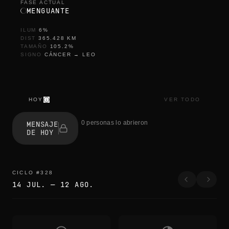
FASE ACTUAL
MENGUANTE
ILUM
6
%
DIST
365.428
KM
TAMAÑO
105.2
%
SIGNO
CÁNCER
→
LEO
HOY
VER TODO
a
l
0 personas lo abrieron
MENSAJE
m
DE HOY
o
s
t
g
o
CICLO
#
328
n
14 JUL.
—
12 AGO.
e
a
l
m
o