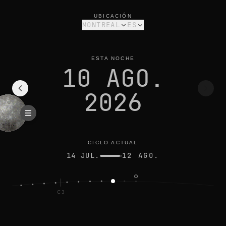
fase lunar hoy en montreal: menguante, 6% iluminada
ciclo actual
UBICACIÓN
MONTREAL
ES
ESTA NOCHE
10 AGO.
2026
CICLO ACTUAL
14 JUL.
12 AGO.
C3