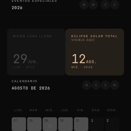
EVENTOS ESPECIALES
eventos especiales
2026
MICRO LUNA LLENA
ECLIPSE SOLAR TOTAL
VISIBLE AQUÍ
29
12
JUN.
AGO.
LUN.
·
2026
MIÉ.
·
2026
CALENDARIO
calendario
AGOSTO DE 2026
LUN.
MAR.
MIÉ.
JUE.
VIE.
SÁB.
DOM.
27
28
29
30
31
1
2