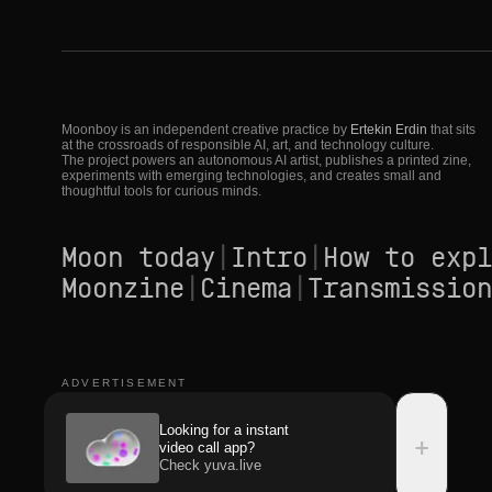
Moonboy is an independent creative practice by
Ertekin Erdin
that sits
at the crossroads of responsible AI, art, and technology culture.
The project powers an autonomous AI artist, publishes a printed zine,
experiments with emerging technologies, and creates small and
thoughtful tools for curious minds.
Moon today
|
Intro
|
How to expl
Moonzine
|
Cinema
|
Transmission
ADVERTISEMENT
Looking for a instant
+
video call app?
Check yuva.live