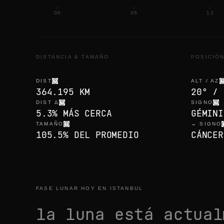
00
06
12
DISTANCIA & TAMAÑO
POSICIÓ
DIST
ALT / AZ
364.195 KM
20° / 
DIST Δ
SIGNO
5.3% MÁS CERCA
GÉMINI
TAMAÑO
→ SIGNO
105.5% DEL PROMEDIO
CÁNCER
FASE LUNAR HOY EN ISTANBUL
la luna está actua