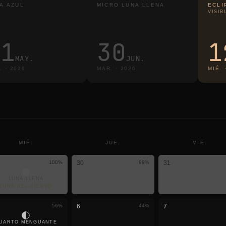
A AZUL
MICRO LUNA LLENA
ECLI
VISIB
31
30
1
MAY.
JUN.
.
·
2026
MAR.
·
2026
MIÉ.
MIÉ.
JUE.
VIE.
100
%
30
99
%
31
LUNA LLENA
LUNA DEL CIERVO
56
%
6
44
%
7
UARTO MENGUANTE