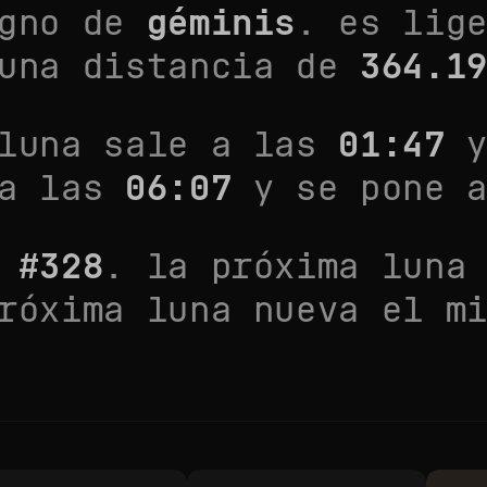
igno de
géminis
. es
lig
 una distancia de
364.1
 luna sale a las
01:47
y
 a las
06:07
y se pone 
n
#
328
. la próxima luna
róxima luna nueva el
m