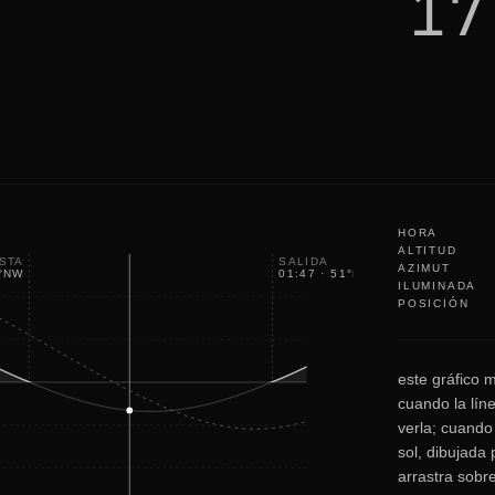
17
u
t
i
t
'
s
o
k
a
y
HORA
ALTITUD
STA
SALIDA
AZIMUT
°
NW
01:47
·
51
°
NE
ILUMINADA
POSICIÓN
este gráfico m
cuando la líne
verla; cuando
sol, dibujada
arrastra sobre