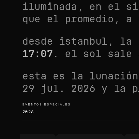
iluminada, en el s
que el promedio
, a
desde
istanbul
, la
17:07
. el sol sale
esta es la lunació
29 jul. 2026
y la p
EVENTOS ESPECIALES
eventos especiales
2026