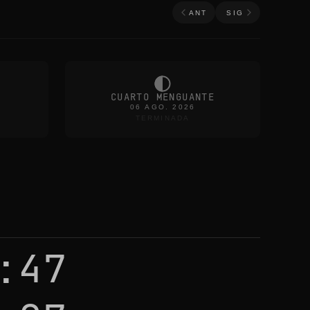
ANT
SIG
CUARTO MENGUANTE
06 AGO. 2026
TERMINADA
:47