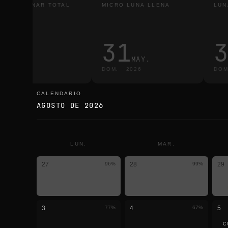
LIPSE LUNAR TOTAL
MICRO LUNA LLENA
LUN
3
31
MAR.
MAY.
R.
·
2026
DOM.
·
2026
DOM
CALENDARIO
calendario
AGOSTO DE 2026
LUN.
MAR.
27
96
%
28
99
%
29
3
77
%
4
67
%
5
C