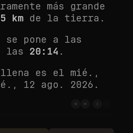
eramente más grande
95
km
de la tierra.
 se pone a las
a las
20:14
.
 llena es el
mié.,
ié., 12 ago. 2026
.