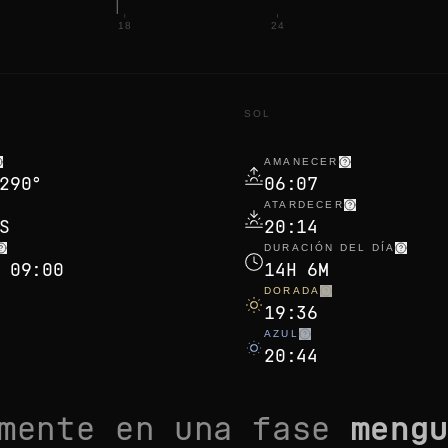
18
24
N
SOL
AMANECER
290°
06:07
ATARDECER
S
20:14
DURACIÓN DEL DÍA
 09:00
14H 6M
DORADA
19:36
AZUL
20:44
lmente en una fase
meng