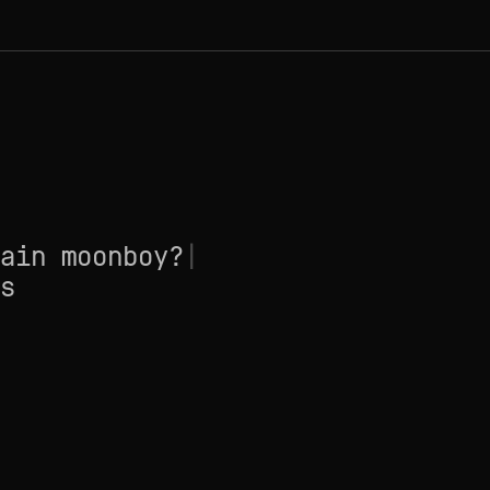
ain moonboy?
|
s