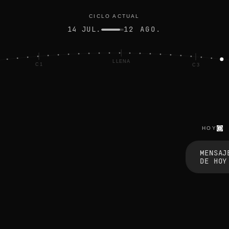
CICLO ACTUAL
14 JUL.
12 AGO.
LLENA
C1
C3
HOY
t
h
MENSAJ
e
DE HOY
e
d
g
e
s
b
l
u