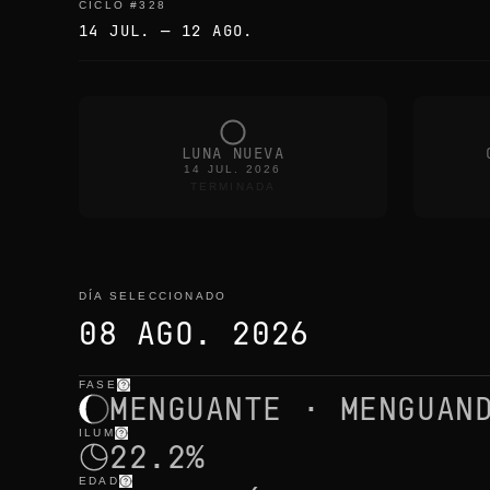
CICLO
#
328
14 JUL.
—
12 AGO.
LUNA NUEVA
14 JUL. 2026
TERMINADA
DÍA SELECCIONADO
08 AGO. 2026
FASE
día seleccionado
—
luz
,
posición
,
horas lunares
MENGUANTE · MENGUAN
ILUM
22.2%
EDAD