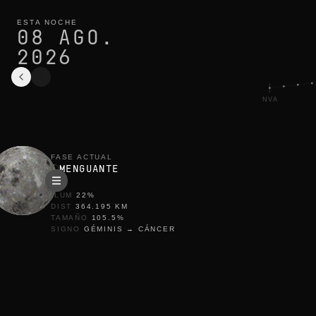
fase lunar hoy en istanbul: menguante, 22% iluminada
ciclo actual
ESTA NOCHE
08 AGO.
2026
NVA
FASE ACTUAL
MENGUANTE
ILUM
22
%
DIST
364.195
KM
TAMAÑO
105.5
%
SIGNO
GÉMINIS
→
CÁNCER