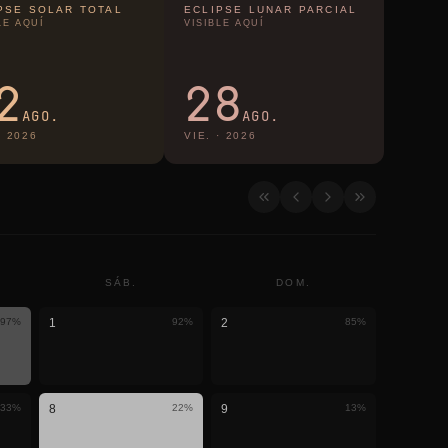
PSE SOLAR TOTAL
ECLIPSE LUNAR PARCIAL
LE AQUÍ
VISIBLE AQUÍ
2
28
AGO.
AGO.
·
2026
VIE.
·
2026
SÁB.
DOM.
97
%
1
92
%
2
85
%
33
%
8
22
%
9
13
%