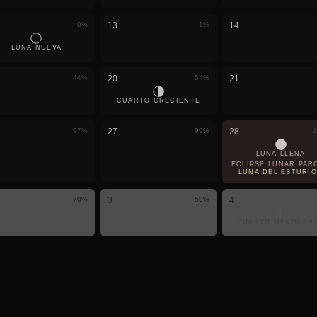
0
%
13
1
%
14
LUNA NUEVA
44
%
20
54
%
21
CUARTO CRECIENTE
97
%
27
99
%
28
1
LUNA LLENA
ECLIPSE LUNAR PARC
LUNA DEL ESTURI
70
%
3
59
%
4
CUARTO MENGUAN