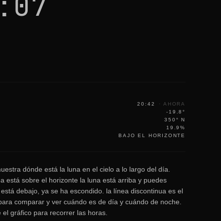
:07
20:42
·
AHORA
-19.8°
350° N
19.9%
BAJO EL HORIZONTE
uestra dónde está la luna en el cielo a lo largo del día.
a está sobre el horizonte la luna está arriba y puedes
 está debajo, ya se ha escondido. la línea discontinua es el
 para comparar y ver cuándo es de día y cuándo de noche.
 el gráfico para recorrer las horas.