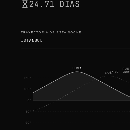
24.71 DÍAS
TRAYECTORIA DE ESTA NOCHE
ISTANBUL
LUNA
PUE
17:07
·
309
SOL
+60°
+30°
0°
-30°
-60°