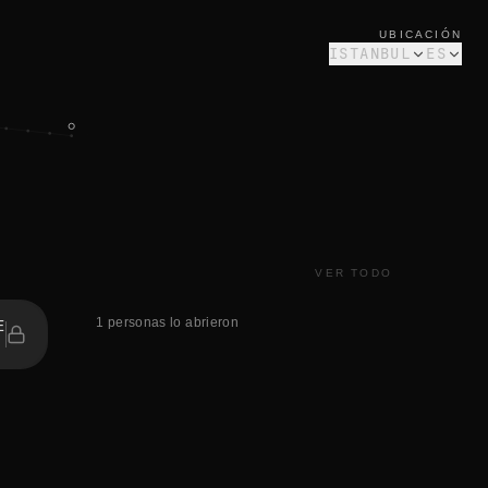
UBICACIÓN
ISTANBUL
ES
VER TODO
1 personas lo abrieron
E