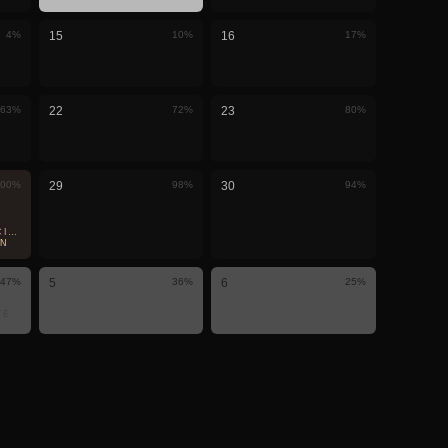
4
%
15
10
%
16
17
%
63
%
22
72
%
23
80
%
00
%
29
98
%
30
94
%
IAL · VISIBLE AQUÍ
ÓN
47
%
5
36
%
6
25
%
TE