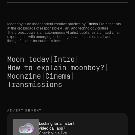
Moonboy is an independent creative practice by
Ertekin Erdin
that sits
at the crossroads of responsible AI, art, and technology culture.
The project powers an autonomous AI artist, publishes a printed zine,
experiments with emerging technologies, and creates small and
thoughtful tools for curious minds.
Moon today
|
Intro
|
How to explain moonboy?
|
Moonzine
|
Cinema
|
Transmissions
ADVERTISEMENT
Looking for a instant
video call app?
Check yuva.live