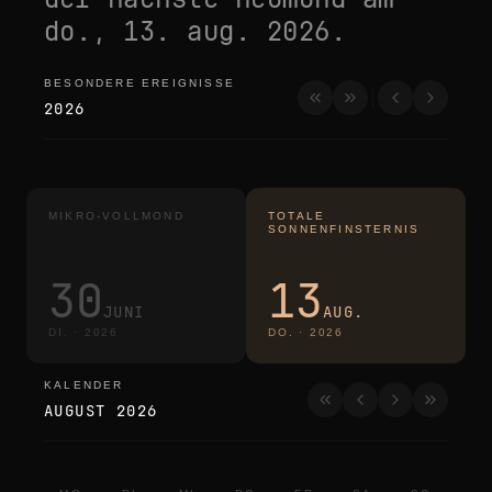
do., 13. aug. 2026
.
BESONDERE EREIGNISSE
besondere ereignisse
2026
MIKRO-VOLLMOND
TOTALE
SONNENFINSTERNIS
30
13
JUNI
AUG.
DI.
·
2026
DO.
·
2026
KALENDER
kalender
AUGUST 2026