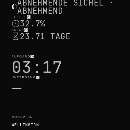
ABNEHMENDE SICHEL ·
ABNEHMEND
BELLEU
32.7%
ALTER
23.71 TAGE
AUFGANG
03:17
UNTERGANG
—
MONDPFAD
WELLINGTON