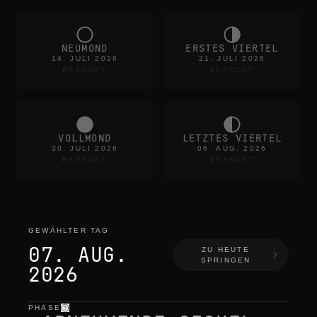
NEUMOND
ERSTES VIERTEL
14. JULI 2026
21. JULI 2026
BEENDET
BEENDET
VOLLMOND
LETZTES VIERTEL
30. JULI 2026
06. AUG. 2026
BEENDET
BEENDET
GEWÄHLTER TAG
07. AUG.
ZU HEUTE
SPRINGEN
2026
PHASE
gewählter tag
—
licht
,
position
,
mondzeiten