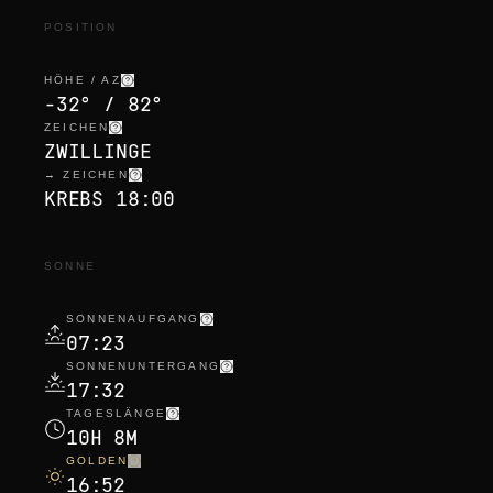
POSITION
HÖHE / AZ
-32° / 82°
ZEICHEN
ZWILLINGE
→ ZEICHEN
KREBS 18:00
SONNE
SONNENAUFGANG
07:23
SONNENUNTERGANG
17:32
TAGESLÄNGE
10H 8M
GOLDEN
16:52