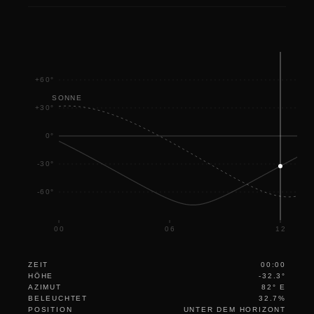
+60°
SONNE
+30°
0°
-30°
-60°
00
06
12
ZEIT
00:00
HÖHE
-32.3°
AZIMUT
82° E
BELEUCHTET
32.7%
POSITION
UNTER DEM HORIZONT