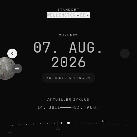
mondphase heute in wellington: abnehmende sichel, 33% bele
aktueller zyklus
STANDORT
WELLINGTON
DE
ZUKUNFT
07. AUG.
2026
ZU HEUTE SPRINGEN
AKTUELLER ZYKLUS
14. JULI
13. AUG.
V3
VOLL