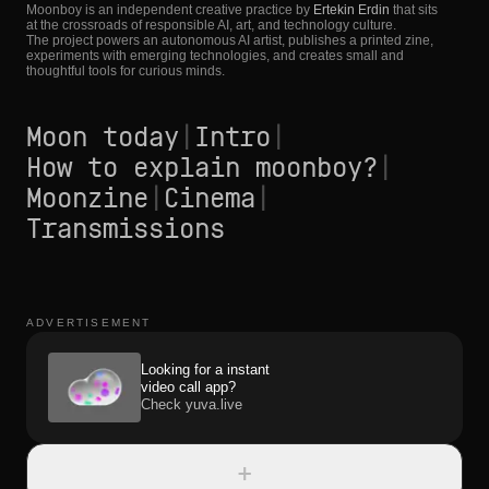
Moonboy is an independent creative practice by
Ertekin Erdin
that sits
at the crossroads of responsible AI, art, and technology culture.
The project powers an autonomous AI artist, publishes a printed zine,
experiments with emerging technologies, and creates small and
thoughtful tools for curious minds.
Moon today
|
Intro
|
How to explain moonboy?
|
Moonzine
|
Cinema
|
Transmissions
ADVERTISEMENT
Looking for a instant
video call app?
Check yuva.live
+