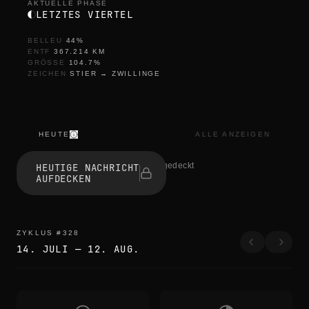
AKTUELLE PHASE
LETZTES VIERTEL
BELLEU
44
%
ENTF
367.214
KM
GRÖSSE
104.7
%
ZEICHEN
STIER
→
ZWILLINGE
HEUTE
ALLE ANZEIGEN
r
e
1 haben aufgedeckt
HEUTIGE NACHRICHT
f
AUFDECKEN
r
e
s
h
r
ZYKLUS
#
328
e
14. JULI
—
12. AUG.
f
r
e
s
h