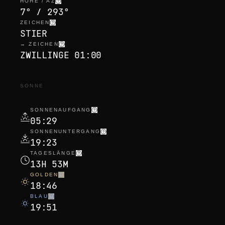
HÖHE / AZ
7° / 293°
ZEICHEN
STIER
→ ZEICHEN
ZWILLINGE 01:00
SONNE
SONNENAUFGANG
05:29
SONNENUNTERGANG
19:23
TAGESLÄNGE
13H 53M
GOLDEN
18:46
BLAU
19:51