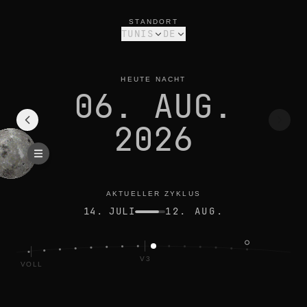
mondphase heute in tunis: letztes viertel, 44% beleuchtet
aktueller zyklus
STANDORT
TUNIS
DE
HEUTE NACHT
06. AUG.
2026
AKTUELLER ZYKLUS
14. JULI
12. AUG.
V3
VOLL