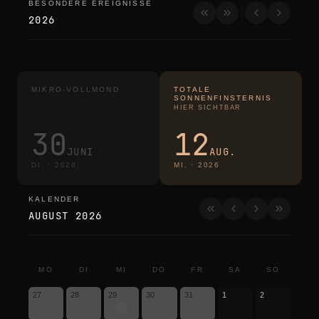
BESONDERE EREIGNISSE
besondere ereignisse
2026
MIKRO-VOLLMOND
TOTALE
SONNENFINSTERNIS
HIER SICHTBAR
30
12
JUNI
AUG.
DI.
·
2026
MI.
·
2026
KALENDER
kalender
AUGUST 2026
MO
DI
MI
DO
FR
SA
SO
27
28
29
30
31
1
2