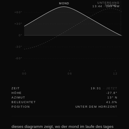
UNTERGANG
MOND
SONNE
13:44
·
299
°
NW
+60°
+30°
0°
-30°
-60°
00
06
12
ZEIT
19:31
·
JETZT
HÖHE
-27.8°
AZIMUT
13° N
BELEUCHTET
41.0%
POSITION
UNTER DEM HORIZONT
dieses diagramm zeigt, wo der mond im laufe des tages