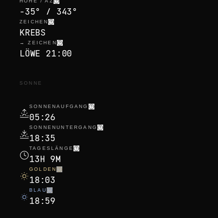
HÖHE / AZ
-35° / 343°
ZEICHEN
KREBS
→ ZEICHEN
LÖWE 21:00
SONNE
SONNENAUFGANG
05:26
SONNENUNTERGANG
18:35
TAGESLÄNGE
13H 9M
GOLDEN
18:03
BLAU
18:59