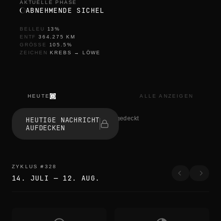
AKTUELLE PHASE
ABNEHMENDE SICHEL
BELLEU
13
%
ENTF
364.275
KM
GRÖSSE
105.5
%
ZEICHEN
KREBS
→
LÖWE
HEUTE
ALLE ANZEIGEN
s
e
1 haben aufgedeckt
HEUTIGE NACHRICHT
s
AUFDECKEN
s
i
z
l
i
ZYKLUS
#
328
k
14. JULI
—
12. AUG.