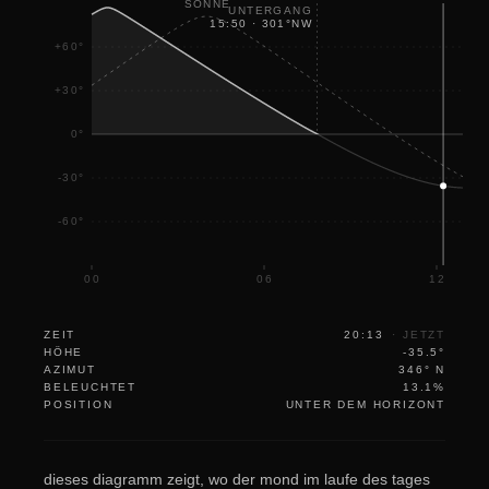
SONNE
UNTERGANG
15:50
·
301
°
NW
+60°
+30°
0°
-30°
-60°
00
06
12
ZEIT
20:13
·
JETZT
HÖHE
-35.5°
AZIMUT
346° N
BELEUCHTET
13.1%
POSITION
UNTER DEM HORIZONT
dieses diagramm zeigt, wo der mond im laufe des tages