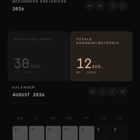
BESONDERE EREIGNISSE
besondere ereignisse
2026
MIKRO-VOLLMOND
TOTALE
SONNENFINSTERNIS
30
12
JUNI
AUG.
DI.
·
2026
MI.
·
2026
KALENDER
kalender
AUGUST 2026
MO
DI
MI
DO
FR
SA
SO
27
28
29
30
31
1
2