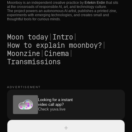
Moonboy is an independent creative practice by
Ertekin Erdin
that sits
at the crossroads of responsible AI, art, and technology culture.
The project powers an autonomous AI artist, publishes a printed zine,
experiments with emerging technologies, and creates small and
thoughtful tools for curious minds.
Moon today
|
Intro
|
How to explain moonboy?
|
Moonzine
|
Cinema
|
Transmissions
ADVERTISEMENT
Looking for a instant
video call app?
Check yuva.live
+