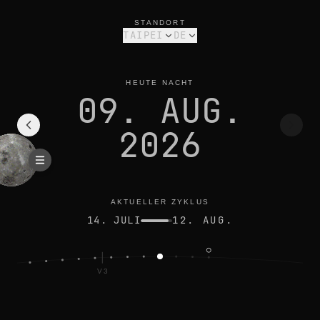
mondphase heute in taipei: abnehmende sichel, 13% beleuchte
aktueller zyklus
STANDORT
TAIPEI
DE
HEUTE NACHT
09. AUG.
2026
AKTUELLER ZYKLUS
14. JULI
12. AUG.
V3