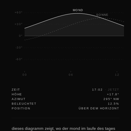
MOND
+60°
SONNE
+30°
0°
-30°
-60°
00
06
12
ZEIT
17:02
·
JETZT
HÖHE
+17.8°
AZIMUT
295° NW
BELEUCHTET
12.5%
POSITION
ÜBER DEM HORIZONT
dieses diagramm zeigt, wo der mond im laufe des tages