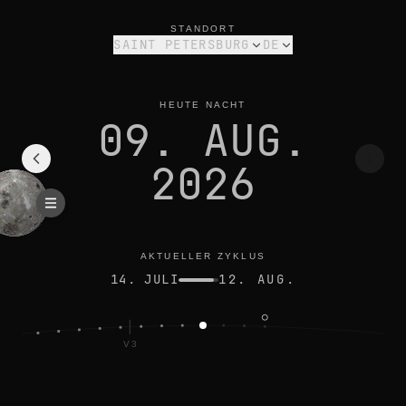
mondphase heute in saint petersburg: abnehmende sichel, 13%
aktueller zyklus
STANDORT
SAINT PETERSBURG
DE
HEUTE NACHT
09. AUG.
2026
AKTUELLER ZYKLUS
14. JULI
12. AUG.
V3