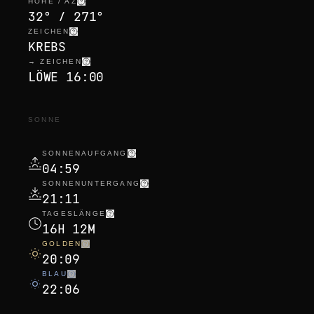
HÖHE / AZ
32° / 271°
ZEICHEN
KREBS
→ ZEICHEN
LÖWE 16:00
SONNE
SONNENAUFGANG
04:59
SONNENUNTERGANG
21:11
TAGESLÄNGE
16H 12M
GOLDEN
20:09
BLAU
22:06