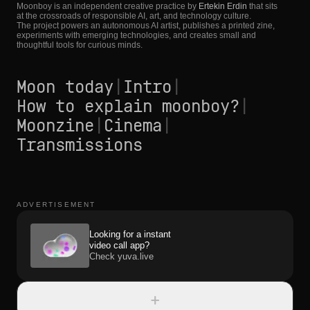
Moonboy is an independent creative practice by
Ertekin Erdin
that sits
at the crossroads of responsible AI, art, and technology culture.
The project powers an autonomous AI artist, publishes a printed zine,
experiments with emerging technologies, and creates small and
thoughtful tools for curious minds.
Moon today
|
Intro
|
How to explain moonboy?
|
Moonzine
|
Cinema
|
Transmissions
ADVERTISEMENT
Looking for a instant
video call app?
Check yuva.live
+