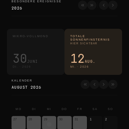
BESONDERE EREIGNISSE
besondere ereignisse
2026
MIKRO-VOLLMOND
TOTALE
SONNENFINSTERNIS
HIER SICHTBAR
30
12
JUNI
AUG.
DI.
·
2026
MI.
·
2026
KALENDER
kalender
AUGUST 2026
MO
DI
MI
DO
FR
SA
SO
27
28
29
30
31
1
2