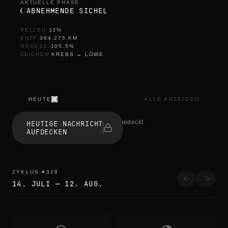
AKTUELLE PHASE
ABNEHMENDE SICHEL
BELLEU
13
%
ENTF
364.275
KM
GRÖSSE
105.5
%
ZEICHEN
KREBS
→
LÖWE
HEUTE
ALLE ANZEIGEN
s
e
1 haben aufgedeckt
HEUTIGE NACHRICHT
s
AUFDECKEN
s
i
z
l
i
ZYKLUS
#
328
k
14. JULI
—
12. AUG.