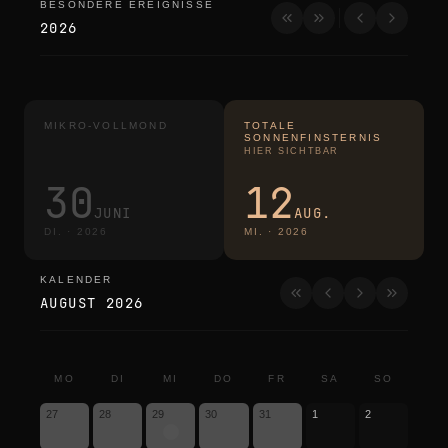
BESONDERE EREIGNISSE
besondere ereignisse
2026
MIKRO-VOLLMOND
TOTALE
SONNENFINSTERNIS
HIER SICHTBAR
30
12
JUNI
AUG.
DI.
·
2026
MI.
·
2026
KALENDER
kalender
AUGUST 2026
MO
DI
MI
DO
FR
SA
SO
27
28
29
30
31
1
2