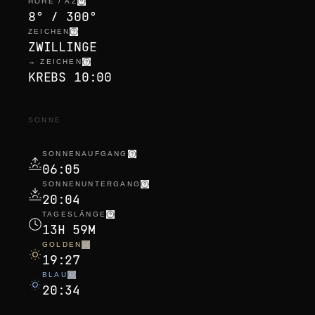
HÖHE / AZ
8° / 300°
ZEICHEN
ZWILLINGE
→ ZEICHEN
KREBS 10:00
SONNE
SONNENAUFGANG
06:05
SONNENUNTERGANG
20:04
TAGESLÄNGE
13H 59M
GOLDEN
19:27
BLAU
20:34