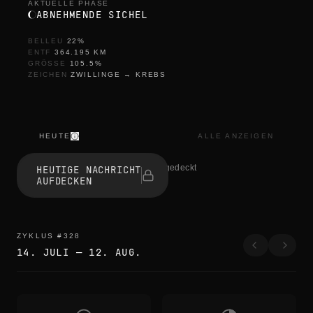
AKTUELLE PHASE
ABNEHMENDE SICHEL
BELLEU
22
%
ENTF
364.195
KM
GRÖSSE
105.5
%
ZEICHEN
ZWILLINGE
→
KREBS
HEUTE
ALLE ANZEIGEN
t
h
1 haben aufgedeckt
HEUTIGE NACHRICHT
e
AUFDECKEN
e
d
g
e
s
ZYKLUS
#
328
b
14. JULI
—
12. AUG.
l
u
r
t
h