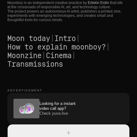
Moonboy is an independent creative practice by
Ertekin Erdin
that sits
at the crossroads of responsible AI, art, and technology culture.
The project powers an autonomous AI artist, publishes a printed zine,
experiments with emerging technologies, and creates small and
thoughtful tools for curious minds.
Moon today
|
Intro
|
How to explain moonboy?
|
Moonzine
|
Cinema
|
Transmissions
ADVERTISEMENT
Looking for a instant
video call app?
Check yuva.live
+