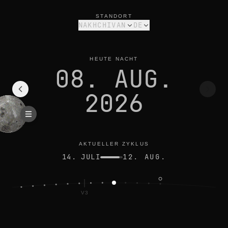
mondphase heute in nakhchivan: abnehmende sichel, 22% bel
aktueller zyklus
STANDORT
NAKHCHIVAN
DE
HEUTE NACHT
08. AUG.
2026
AKTUELLER ZYKLUS
14. JULI
12. AUG.
V3
OLL