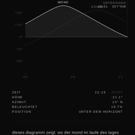
MOND
UNTERGANG
16:51
·
307
°
NW
SONNE
+60°
+30°
0°
-30°
-60°
00
06
12
ZEIT
22:16
·
JETZT
HÖHE
-21.1°
AZIMUT
13° N
BELEUCHTET
19.7%
POSITION
UNTER DEM HORIZONT
dieses diagramm zeigt, wo der mond im laufe des tages