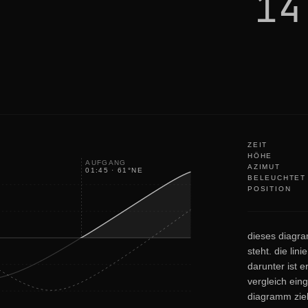
14
ZEIT
HÖHE
AUFGANG
AZIMUT
01:45
·
61
°
NE
BELEUCHTET
POSITION
dieses diagr
steht. die lin
darunter ist e
vergleich ein
diagramm zieh