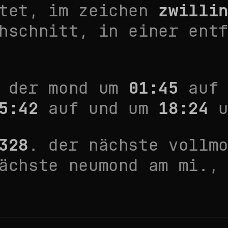
tet, im zeichen
zwilli
hschnitt
, in einer ent
 der mond um
01:45
auf 
5:42
auf und um
18:24
u
328
. der nächste vollm
ächste neumond am
mi.,