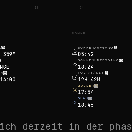
18
24
N
SONNE
Z
SONNENAUFGANG
 359°
05:42
SONNENUNTERGANG
NGE
18:24
EN
TAGESLÄNGE
14:00
12H 42M
GOLDEN
17:54
BLAU
18:46
sich derzeit in der pha