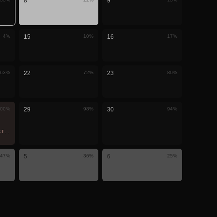
8
9
4
%
15
10
%
16
17
%
63
%
22
72
%
23
80
%
00
%
29
98
%
30
94
%
STERNIS
47
%
5
36
%
6
25
%