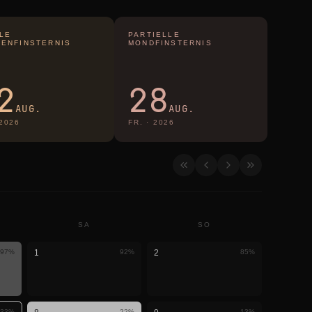
LE
PARTIELLE
ENFINSTERNIS
MONDFINSTERNIS
2
28
AUG.
AUG.
2026
FR.
·
2026
SA
SO
97
%
1
92
%
2
85
%
33
%
22
%
13
%