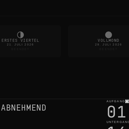
ERSTES VIERTEL
VOLLMOND
21. JULI 2026
29. JULI 2026
BEENDET
BEENDET
AUFGANG
01
 ABNEHMEND
UNTERGAN