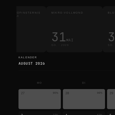
TALE MONDFINSTERNIS
MIKRO-VOLLMOND
BLU
ER SICHTBAR
3
31
MÄRZ
MAI
·
2026
SO.
·
2026
SO.
KALENDER
kalender
AUGUST 2026
MO
DI
27
96
%
28
99
%
29
77
%
67
%