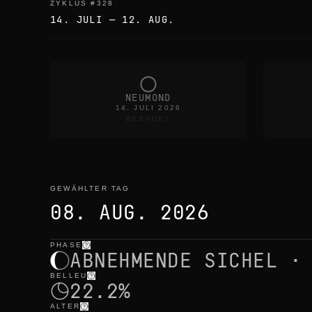
ZYKLUS
#
328
14. JULI
—
12. AUG.
NEUMOND
14. JULI 2026
BEENDET
GEWÄHLTER TAG
08. AUG. 2026
PHASE
gewählter tag
—
licht
,
position
,
mondzeiten
ABNEHMENDE SICHEL ·
BELLEU
22.2%
ALTER