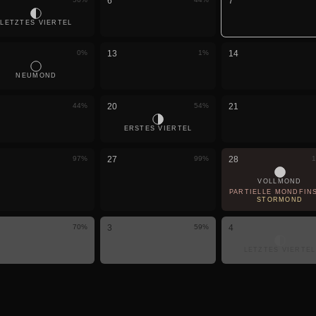
6
7
LETZTES VIERTEL
0
%
13
1
%
14
NEUMOND
44
%
20
54
%
21
ERSTES VIERTEL
97
%
27
99
%
28
1
VOLLMOND
PARTIELLE MONDFIN
STÖRMOND
70
%
3
59
%
4
LETZTES VIERTEL