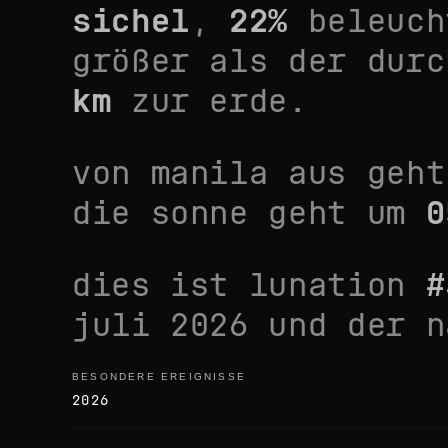
sichel
,
22
%
beleuch
größer als der durc
km
zur erde.
von
manila
aus geht
die sonne geht um
0
dies ist lunation
#
juli 2026
und der n
BESONDERE EREIGNISSE
besondere ereignisse
2026