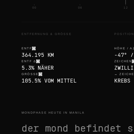
00
06
12
ENTFERNUNG & GRÖSSE
POSITIO
ENTF
HÖHE / A
364.195 KM
-47° /
ENTF Δ
ZEICHEN
5.3% NÄHER
ZWILLI
GRÖSSE
→ ZEICH
105.5% VOM MITTEL
KREBS 
MONDPHASE HEUTE IN MANILA
der mond befindet 