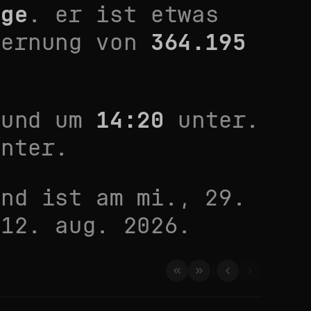
nge
. er ist
etwas
fernung von
364.195
und um
14:20
unter.
nter.
ond ist am
mi., 29.
 12. aug. 2026
.