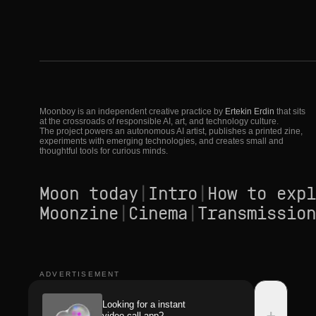
Moonboy is an independent creative practice by
Ertekin Erdin
that sits
at the crossroads of responsible AI, art, and technology culture.
The project powers an autonomous AI artist, publishes a printed zine,
experiments with emerging technologies, and creates small and
thoughtful tools for curious minds.
Moon today
|
Intro
|
How to expl
Moonzine
|
Cinema
|
Transmission
ADVERTISEMENT
Looking for a instant
+
video call app?