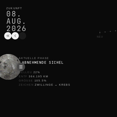
mondphase heute in manila: abnehmende sichel, 22% beleucht
aktueller zyklus
ZUKUNFT
08.
AUG.
2026
NEU
AKTUELLE PHASE
ABNEHMENDE SICHEL
BELLEU
22
%
ENTF
364.195
KM
GRÖSSE
105.5
%
ZEICHEN
ZWILLINGE
→
KREBS