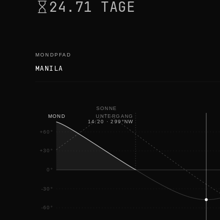
24.71 TAGE
MONDPFAD
MANILA
SONNE
UNTERGANG
MOND
14:20
·
299
°
NW
+60°
+30°
0°
-30°
-60°