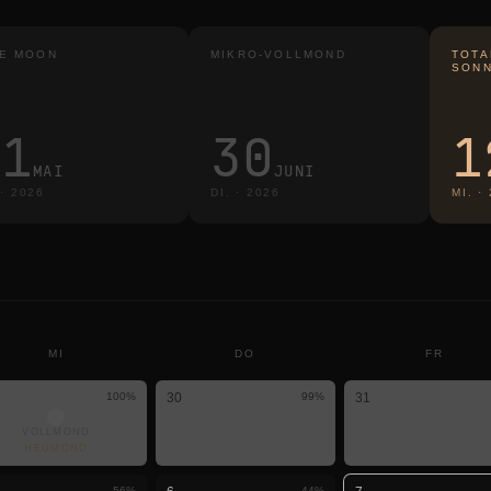
E MOON
MIKRO-VOLLMOND
TOTA
SONN
31
30
1
MAI
JUNI
·
2026
DI.
·
2026
MI.
·
MI
DO
FR
100
%
30
99
%
31
VOLLMOND
HEUMOND
56
%
44
%