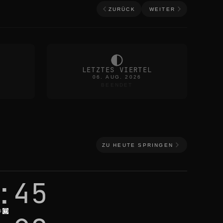
ZURÜCK
WEITER
LETZTES VIERTEL
06. AUG. 2026
BEENDET
ZU HEUTE SPRINGEN
:45
G