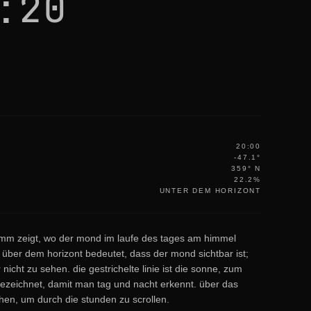
:20
20:00
-47.1°
359° N
22.2%
UNTER DEM HORIZONT
amm zeigt, wo der mond im laufe des tages am himmel
ie über dem horizont bedeutet, dass der mond sichtbar ist;
r nicht zu sehen. die gestrichelte linie ist die sonne, zum
gezeichnet, damit man tag und nacht erkennt. über das
en, um durch die stunden zu scrollen.