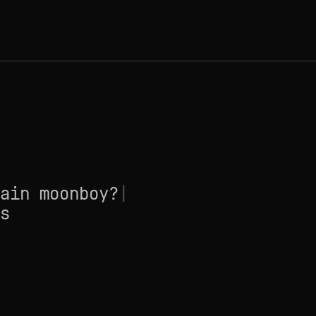
ain moonboy?
|
s