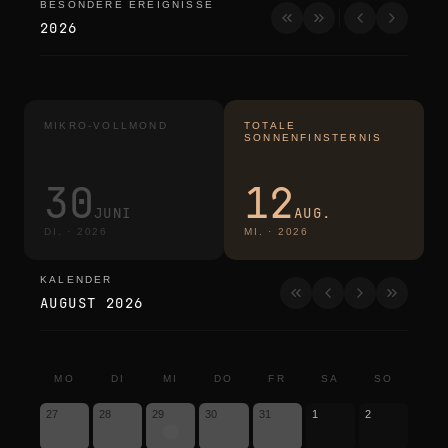
BESONDERE EREIGNISSE
besondere ereignisse
2026
MIKRO-VOLLMOND
TOTALE
SONNENFINSTERNIS
30
12
JUNI
AUG.
DI.
·
2026
MI.
·
2026
KALENDER
kalender
AUGUST 2026
MO
DI
MI
DO
FR
SA
SO
27
28
29
30
31
1
2