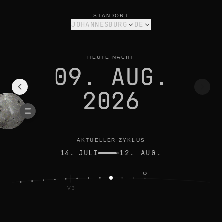
mondphase heute in johannesburg: abnehmende sichel, 13% b
aktueller zyklus
STANDORT
JOHANNESBURG
DE
HEUTE NACHT
09. AUG.
2026
AKTUELLER ZYKLUS
14. JULI
12. AUG.
V3