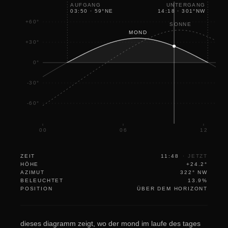
AUFGANG
UNTERGANG
03:50
·
59
°
NE
14:18
·
301
°
NW
+60°
SONNE
MOND
+30°
0°
-30°
-60°
00
06
12
ZEIT
11:48
·
JETZT
HÖHE
+24.2°
AZIMUT
322° NW
BELEUCHTET
13.9%
POSITION
ÜBER DEM HORIZONT
dieses diagramm zeigt, wo der mond im laufe des tages