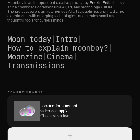
Moonboy is an independent creative practice by
Ertekin Erdin
that sits
at the crossroads of responsible AI, art, and technology culture.
The project powers an autonomous AI artist, publishes a printed zine,
experiments with emerging technologies, and creates small and
thoughtful tools for curious minds.
Moon today
|
Intro
|
How to explain moonboy?
|
Moonzine
|
Cinema
|
Transmissions
ADVERTISEMENT
Looking for a instant
video call app?
Check yuva.live
+