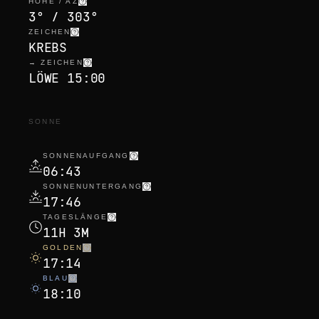
HÖHE / AZ
3° / 303°
ZEICHEN
KREBS
→ ZEICHEN
LÖWE 15:00
SONNE
SONNENAUFGANG
06:43
SONNENUNTERGANG
17:46
TAGESLÄNGE
11H 3M
GOLDEN
17:14
BLAU
18:10