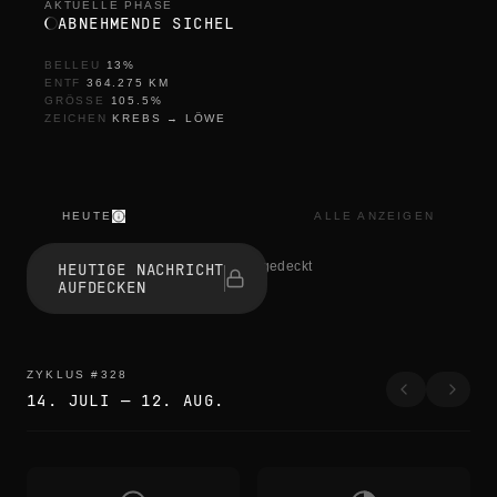
AKTUELLE PHASE
ABNEHMENDE SICHEL
BELLEU
13
%
ENTF
364.275
KM
GRÖSSE
105.5
%
ZEICHEN
KREBS
→
LÖWE
HEUTE
ALLE ANZEIGEN
s
e
1 haben aufgedeckt
HEUTIGE NACHRICHT
s
AUFDECKEN
s
i
z
l
i
ZYKLUS
#
328
k
14. JULI
—
12. AUG.