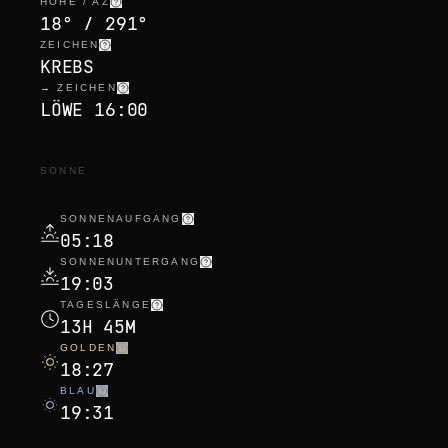
HÖHE / AZ
18° / 291°
ZEICHEN
KREBS
→ ZEICHEN
LÖWE 16:00
SONNE
SONNENAUFGANG
05:18
SONNENUNTERGANG
19:03
TAGESLÄNGE
13H 45M
GOLDEN
18:27
BLAU
19:31