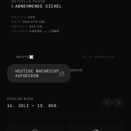
AKTUELLE PHASE
ABNEHMENDE SICHEL
BELLEU
13
%
ENTF
364.275
KM
GRÖSSE
105.5
%
ZEICHEN
KREBS
→
LÖWE
HEUTE
ALLE ANZEIGEN
s
e
1 haben aufgedeckt
HEUTIGE NACHRICHT
s
AUFDECKEN
s
i
z
l
i
ZYKLUS
#
328
k
14. JULI
—
12. AUG.