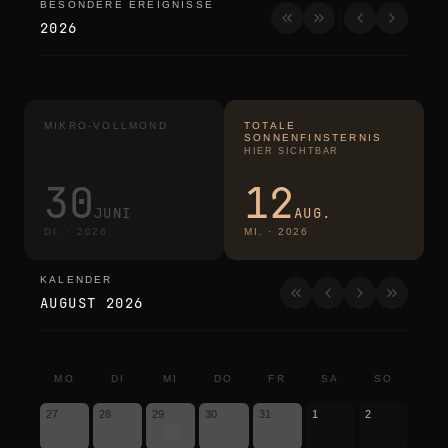
BESONDERE EREIGNISSE
besondere ereignisse
2026
MIKRO-VOLLMOND
TOTALE
SONNENFINSTERNIS
HIER SICHTBAR
30
12
JUNI
AUG.
DI.
·
2026
MI.
·
2026
KALENDER
kalender
AUGUST 2026
MO
DI
MI
DO
FR
SA
SO
27
28
29
30
31
1
2