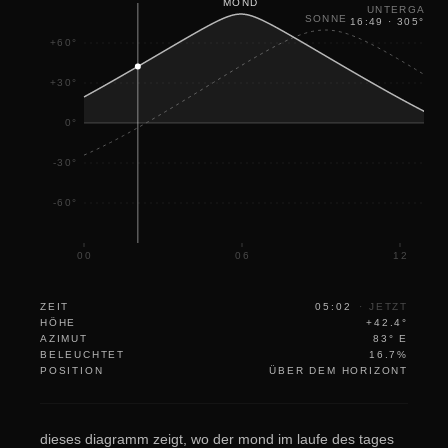
MOND
UNTERGANG
SONNE
16:49
·
305
°
NW
+60°
+30°
0°
-30°
-60°
00
06
12
ZEIT
05:02
·
JETZT
HÖHE
+42.4°
AZIMUT
83° E
BELEUCHTET
16.7%
POSITION
ÜBER DEM HORIZONT
dieses diagramm zeigt, wo der mond im laufe des tages