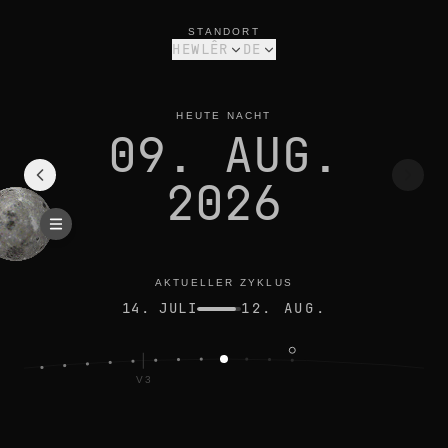
mondphase heute in hewlêr: abnehmende sichel, 13% beleucht
aktueller zyklus
STANDORT
HEWLÊR
DE
HEUTE NACHT
09. AUG.
2026
AKTUELLER ZYKLUS
14. JULI
12. AUG.
V3