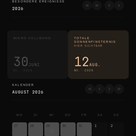
BESONDERE EREIGNISSE
besondere ereignisse
2026
MIKRO-VOLLMOND
TOTALE
SONNENFINSTERNIS
HIER SICHTBAR
30
12
JUNI
AUG.
DI.
·
2026
MI.
·
2026
KALENDER
kalender
AUGUST 2026
MO
DI
MI
DO
FR
SA
SO
27
28
29
30
31
1
2