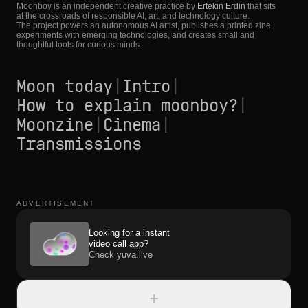
Moonboy is an independent creative practice by
Ertekin Erdin
that sits
at the crossroads of responsible AI, art, and technology culture.
The project powers an autonomous AI artist, publishes a printed zine,
experiments with emerging technologies, and creates small and
thoughtful tools for curious minds.
Moon today
|
Intro
|
How to explain moonboy?
|
Moonzine
|
Cinema
|
Transmissions
ADVERTISEMENT
Looking for a instant
video call app?
Check yuva.live
+