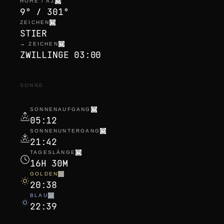
HÖHE / AZ
9° / 301°
ZEICHEN
STIER
→ ZEICHEN
ZWILLINGE 03:00
SONNE
SONNENAUFGANG
05:12
SONNENUNTERGANG
21:42
TAGESLÄNGE
16H 30M
GOLDEN
20:38
BLAU
22:39