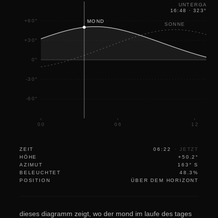
UNTERGANG
16:48
·
323
°
NW
+60°
MOND
SONNE
+30°
0°
-30°
-60°
00
06
12
ZEIT
06:22
·
JETZT
HÖHE
+50.2°
AZIMUT
163° S
BELEUCHTET
48.3%
POSITION
ÜBER DEM HORIZONT
dieses diagramm zeigt, wo der mond im laufe des tages