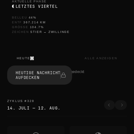
AKTUELLE PHASE
LETZTES VIERTEL
BELLEU
44
%
ENTF
367.214
KM
GRÖSSE
104.7
%
ZEICHEN
STIER
→
ZWILLINGE
HEUTE
ALLE ANZEIGEN
r
e
1 haben aufgedeckt
HEUTIGE NACHRICHT
f
AUFDECKEN
r
e
s
h
r
ZYKLUS
#
328
e
14. JULI
—
12. AUG.
f
r
e
s
h