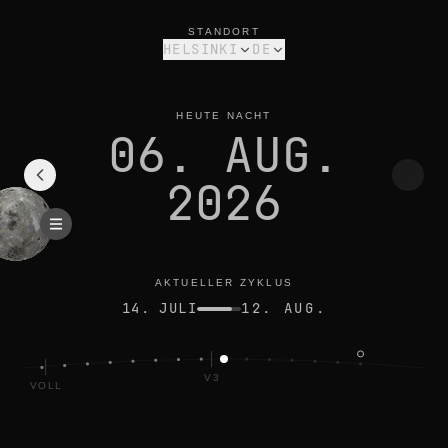
mondphase heute in helsinki: letztes viertel, 44% beleuchtet
aktueller zyklus
STANDORT
HELSINKI
DE
HEUTE NACHT
06. AUG.
2026
AKTUELLER ZYKLUS
14. JULI
12. AUG.
V3
VOLL