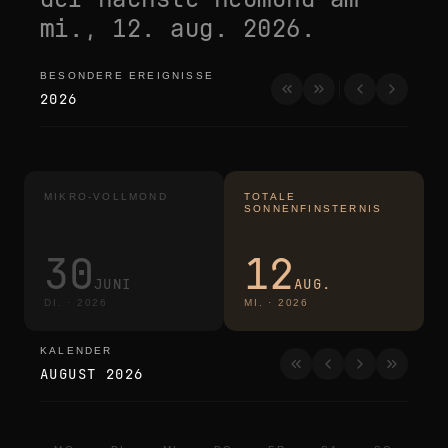
mi., 12. aug. 2026
.
BESONDERE EREIGNISSE
besondere ereignisse
2026
MIKRO-VOLLMOND
TOTALE
SONNENFINSTERNIS
30
12
JUNI
AUG.
DI.
·
2026
MI.
·
2026
KALENDER
kalender
AUGUST 2026