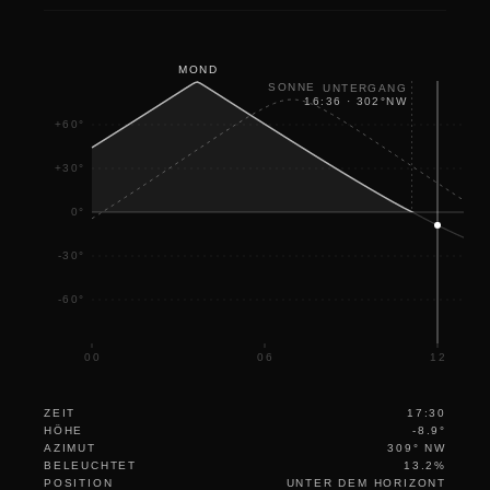
MOND
SONNE
UNTERGANG
16:36
·
302
°
NW
+60°
+30°
0°
-30°
-60°
00
06
12
ZEIT
17:30
HÖHE
-8.9°
AZIMUT
309° NW
BELEUCHTET
13.2%
POSITION
UNTER DEM HORIZONT