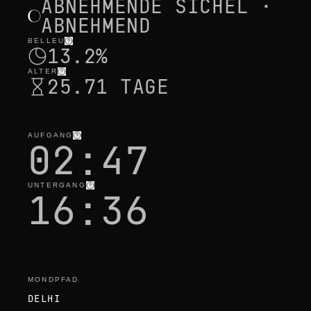
ABNEHMENDE SICHEL ·
ABNEHMEND
BELLEU
13.2%
ALTER
25.71 TAGE
AUFGANG
02:47
UNTERGANG
16:36
MONDPFAD
DELHI