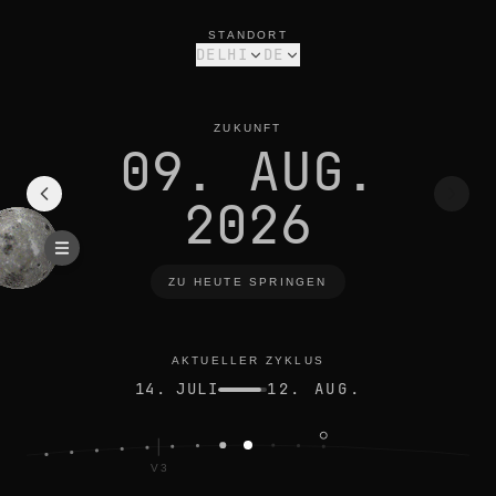
mondphase heute in delhi: abnehmende sichel, 13% beleuchte
aktueller zyklus
STANDORT
DELHI
DE
ZUKUNFT
09. AUG.
2026
ZU HEUTE SPRINGEN
AKTUELLER ZYKLUS
14. JULI
12. AUG.
V3