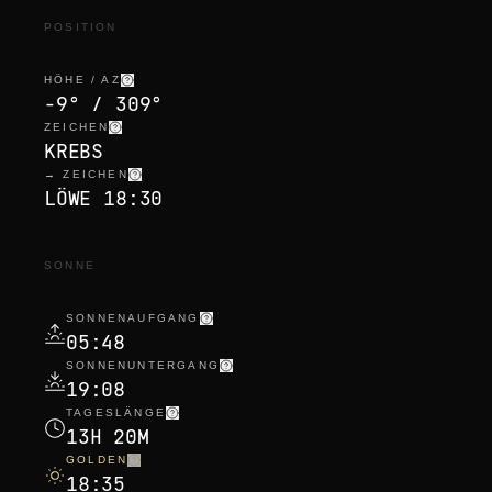
POSITION
HÖHE / AZ
-9° / 309°
ZEICHEN
KREBS
→ ZEICHEN
LÖWE 18:30
SONNE
SONNENAUFGANG
05:48
SONNENUNTERGANG
19:08
TAGESLÄNGE
13H 20M
GOLDEN
18:35