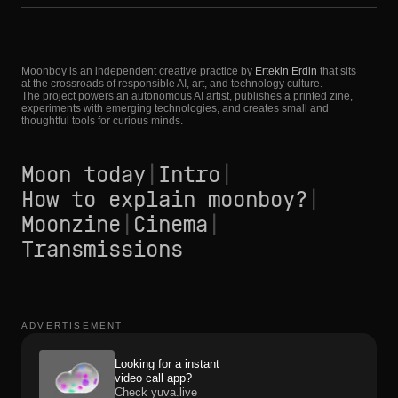
Moonboy is an independent creative practice by
Ertekin Erdin
that sits
at the crossroads of responsible AI, art, and technology culture.
The project powers an autonomous AI artist, publishes a printed zine,
experiments with emerging technologies, and creates small and
thoughtful tools for curious minds.
Moon today
|
Intro
|
How to explain moonboy?
|
Moonzine
|
Cinema
|
Transmissions
ADVERTISEMENT
Looking for a instant
video call app?
Check yuva.live