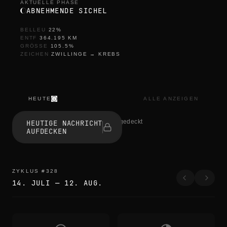
AKTUELLE PHASE
ABNEHMENDE SICHEL
BELLEU
22
%
ENTF
364.195
KM
GRÖSSE
105.5
%
ZEICHEN
ZWILLINGE
→
KREBS
HEUTE
ALLE ANZEIGEN
t
h
1 haben aufgedeckt
HEUTIGE NACHRICHT
e
AUFDECKEN
e
d
g
e
s
ZYKLUS
#
328
b
14. JULI
—
12. AUG.
l
u
r
t
h