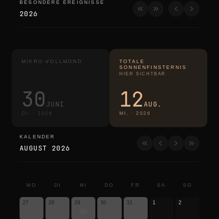
BESONDERE EREIGNISSE
besondere ereignisse
2026
MIKRO-VOLLMOND
TOTALE
SONNENFINSTERNIS
HIER SICHTBAR
30
12
JUNI
AUG.
DI.
·
2026
MI.
·
2026
KALENDER
kalender
AUGUST 2026
MO
DI
MI
DO
FR
SA
SO
27
28
29
30
31
1
2