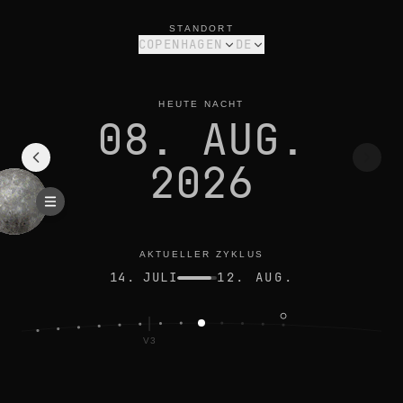
mondphase heute in copenhagen: abnehmende sichel, 22% bel
aktueller zyklus
STANDORT
COPENHAGEN
DE
HEUTE NACHT
08. AUG.
2026
AKTUELLER ZYKLUS
14. JULI
12. AUG.
V3
OLL