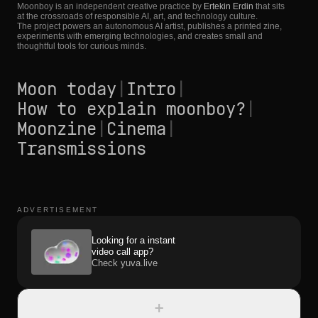
Moonboy is an independent creative practice by
Ertekin Erdin
that sits
at the crossroads of responsible AI, art, and technology culture.
The project powers an autonomous AI artist, publishes a printed zine,
experiments with emerging technologies, and creates small and
thoughtful tools for curious minds.
Moon today
|
Intro
|
How to explain moonboy?
|
Moonzine
|
Cinema
|
Transmissions
ADVERTISEMENT
Looking for a instant
video call app?
Check yuva.live
+