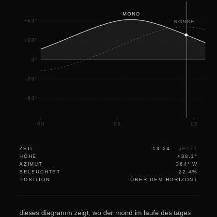
18
MOND
+60°
SONNE
+30°
0°
-30°
-60°
00
06
12
ZEIT
13:24
·
JETZT
HÖHE
+38.1°
AZIMUT
264° W
BELEUCHTET
22.4%
POSITION
ÜBER DEM HORIZONT
dieses diagramm zeigt, wo der mond im laufe des tages