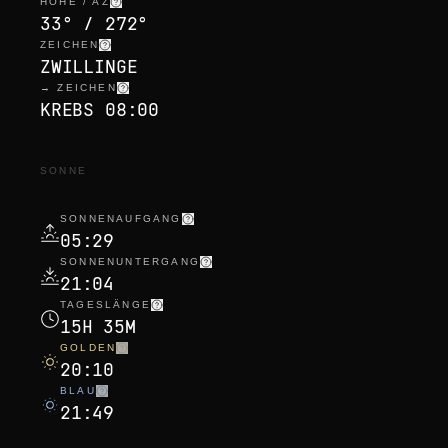
HÖHE / AZ
33° / 272°
ZEICHEN
ZWILLINGE
→ ZEICHEN
KREBS 08:00
SONNE
SONNENAUFGANG
05:29
SONNENUNTERGANG
21:04
TAGESLÄNGE
15H 35M
GOLDEN
20:10
BLAU
21:49