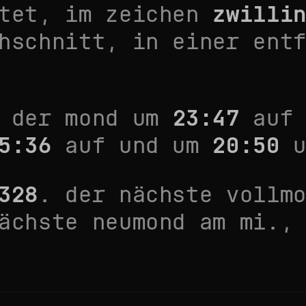
tet, im zeichen
zwilli
hschnitt
, in einer ent
 der mond um
23:47
auf 
5:36
auf und um
20:50
u
328
. der nächste vollm
ächste neumond am
mi.,