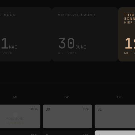
E MOON
MIKRO-VOLLMOND
TOTA
SONN
HIER
31
30
1
MAI
JUNI
·
2026
DI.
·
2026
MI.
·
MI
DO
FR
100
%
30
99
%
31
VOLLMOND
HEUMOND
56
%
44
%