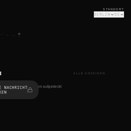
STANDORT
BERLIN
DE
ALLE ANZEIGEN
0 haben aufgedeckt
E NACHRICHT
KEN