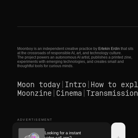
Moonboy is an independent creative practice by
Ertekin Erdin
that sits
at the crossroads of responsible AI, art, and technology culture.
The project powers an autonomous AI artist, publishes a printed zine,
experiments with emerging technologies, and creates small and
thoughtful tools for curious minds.
Moon today
|
Intro
|
How to expl
Moonzine
|
Cinema
|
Transmission
ADVERTISEMENT
Looking for a instant
+
video call app?