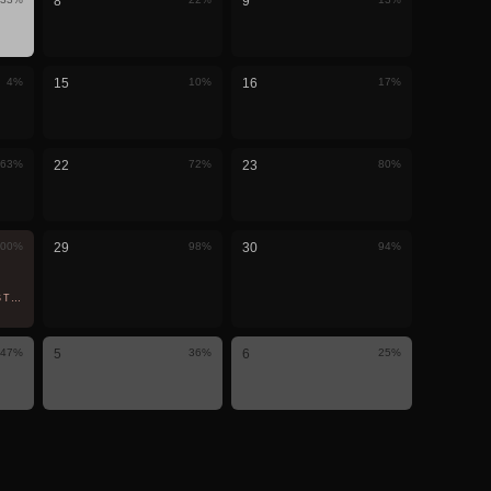
8
9
4
%
15
10
%
16
17
%
63
%
22
72
%
23
80
%
00
%
29
98
%
30
94
%
TERNIS · HIER SICHTBAR
47
%
5
36
%
6
25
%