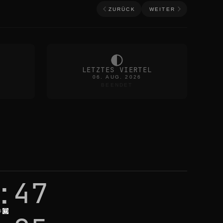
ZURÜCK
WEITER
LETZTES VIERTEL
06. AUG. 2026
BEENDET
:47
G