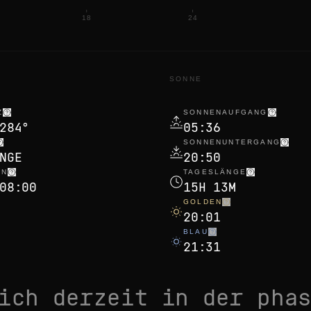
18
24
N
SONNE
Z
SONNENAUFGANG
284°
05:36
SONNENUNTERGANG
NGE
20:50
EN
TAGESLÄNGE
08:00
15H 13M
GOLDEN
20:01
BLAU
21:31
sich derzeit in der pha