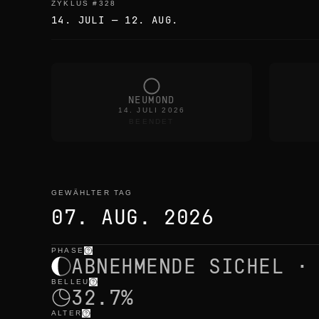
ZYKLUS
#
328
14. JULI
—
12. AUG.
NEUMOND
14. JULI 2026
BEENDET
GEWÄHLTER TAG
07. AUG. 2026
PHASE
gewählter tag
—
licht
,
position
,
mondzeiten
ABNEHMENDE SICHEL ·
BELLEU
32.7%
ALTER