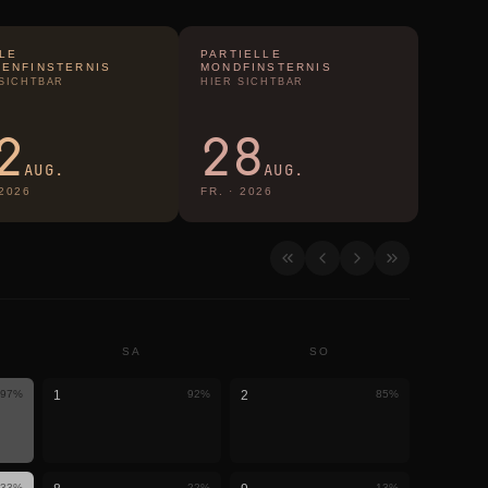
LE
PARTIELLE
ENFINSTERNIS
MONDFINSTERNIS
 SICHTBAR
HIER SICHTBAR
2
28
AUG.
AUG.
2026
FR.
·
2026
SA
SO
97
%
1
92
%
2
85
%
33
%
22
%
13
%