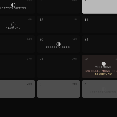
6
7
LETZTES VIERTEL
0
%
13
1
%
14
NEUMOND
44
%
20
54
%
21
ERSTES VIERTEL
97
%
27
99
%
28
1
VOLLMOND
PARTIELLE MONDFINS
STÖRMOND
70
%
3
59
%
4
LETZTES VIERTEL