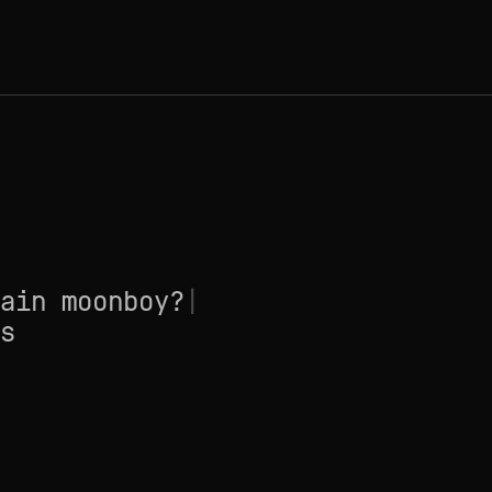
ain moonboy?
|
s