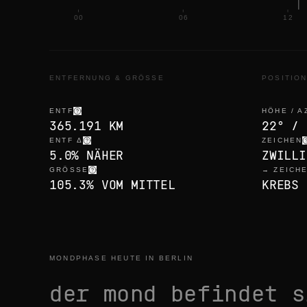
00
06
12
ENTFERNUNG & GRÖSSE
POSITIO
ENTF
HÖHE / A
365.191 KM
22° / 
ENTF Δ
ZEICHEN
5.0% NÄHER
ZWILLI
GRÖSSE
→ ZEICH
105.3% VOM MITTEL
KREBS 
MONDPHASE HEUTE IN BERLIN
der mond befindet 