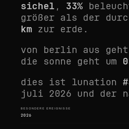
sichel
,
33
%
beleuch
größer als der durc
km
zur erde.
von
berlin
aus geht
die sonne geht um
0
dies ist lunation
#
juli 2026
und der n
BESONDERE EREIGNISSE
besondere ereignisse
2026