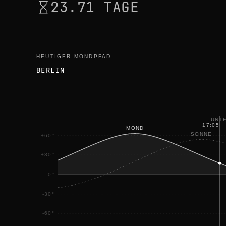
23.71 TAGE
HEUTIGER MONDPFAD
BERLIN
UNT
17:05
·
MOND
SONNE
+60°
+30°
0°
-30°
-60°