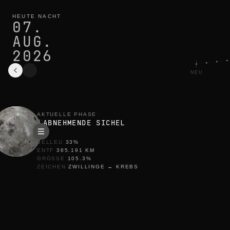
mondphase heute in berlin: abnehmende sichel, 33% beleuchte
aktueller zyklus
HEUTE NACHT
07.
AUG.
2026
NEU
AKTUELLE PHASE
ABNEHMENDE SICHEL
BELLEU
33
%
ENTF
365.191
KM
GRÖSSE
105.3
%
ZEICHEN
ZWILLINGE
→
KREBS