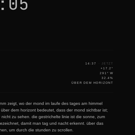
:05
14:37
·
JETZT
+17.2°
291° W
32.4%
ÜBER DEM HORIZONT
amm zeigt, wo der mond im laufe des tages am himmel
ie über dem horizont bedeutet, dass der mond sichtbar ist;
r nicht zu sehen. die gestrichelte linie ist die sonne, zum
gezeichnet, damit man tag und nacht erkennt. über das
en, um durch die stunden zu scrollen.