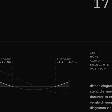
17
a
c
e
ZEIT
HÖHE
ERGANG
AUFGANG
AZIMUT
318
°
NW
23:47
·
41
°
NE
BELEUCHTET
POSITION
dieses diagr
steht. die lin
darunter ist e
vergleich ein
diagramm zieh