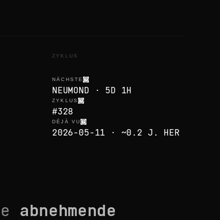
ZYKLUS
NÄCHSTE
NEUMOND · 5D 1H
ZYKLUS
#328
DÉJÀ VU
2026-05-11 · ~0.2 J. HER
se
abnehmende