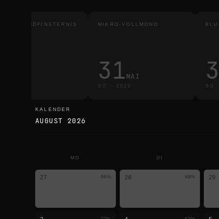
TALE MONDFINSTERNIS
MIKRO-VOLLMOND
BLU
3
31
MÄRZ
MAI
·
2026
SO.
·
2026
SO.
KALENDER
kalender
AUGUST 2026
MO
DI
27
96
%
28
99
%
29
77
%
67
%