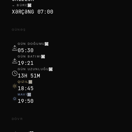
→ BÜRC
XƏRÇƏNG 07:00
GÜNƏŞ
GÜN DOĞUMU
05:30
GÜN BATIMI
19:21
GÜN UZUNLUĞU
13H 51M
QIZIL
18:45
MAVI
19:50
DÖVR