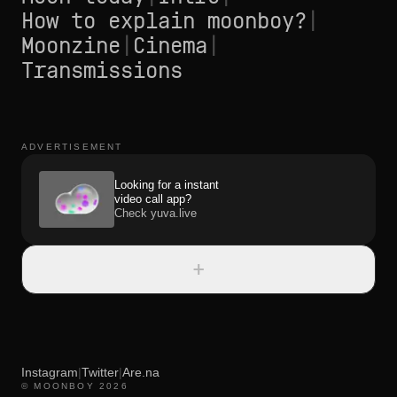
How to explain moonboy?
|
Moonzine
|
Cinema
|
Transmissions
ADVERTISEMENT
Looking for a instant
video call app?
Check yuva.live
+
Instagram
|
Twitter
|
Are.na
© MOONBOY 2026