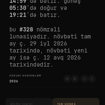
14:59
’də batır. günəş
05:30
’də doğur və
19:21
’də batır.
bu
#
328
nömrəli
lunasiyadır. növbəti tam
ay
ç. 29 iyl 2026
tarixində, növbəti yeni
ay isə
ç. 12 avq 2026
tarixindədir.
XÜSUSI HADISƏLƏR
xüsusi hadisələr
2026
MIKRO TAM AY
TAM GÜNƏŞ