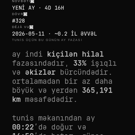
NÖVBƏTI
YENI AY · 4D 16H
DÖVR
#328
DÉJÀ VU
2026-05-11 · ~0.2 IL ƏVVƏL
TUNIS ÜÇÜN BU GÜNÜN AY FAZASI
ay indi
kiçilən hilal
fazasındadır,
33
%
işıqlı
və
əkizlər
bürcündədir.
ortalamadan bir az daha
böyük
və yerdən
365,191
km
məsafədədir.
tunis
məkanından ay
00:22
’də doğur və