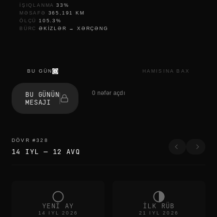
IŞIQLANMA
33
%
MƏSAFƏ
365,191
KM
ÖLÇÜ
105.3
%
BÜRC
ƏKIZLƏR
→
XƏRÇƏNG
BU GÜN
HAMISINA BAX
l
e
0 nəfər açdı
BU GÜNÜN
t
MESAJI
t
i
n
g
g
DÖVR
#
328
o
14 IYL
—
12 AVQ
p
i
e
c
e
b
y
YENI AY
ILK RÜB
p
14 IYL 2026
21 IYL 2026