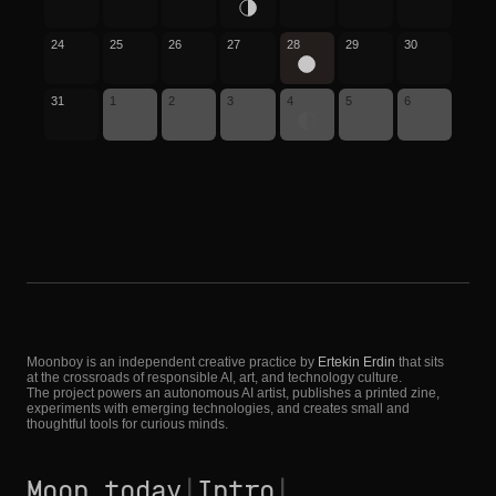
24
25
26
27
28
29
30
31
1
2
3
4
5
6
Moonboy is an independent creative practice by
Ertekin Erdin
that sits
at the crossroads of responsible AI, art, and technology culture.
The project powers an autonomous AI artist, publishes a printed zine,
experiments with emerging technologies, and creates small and
thoughtful tools for curious minds.
Moon today
|
Intro
|