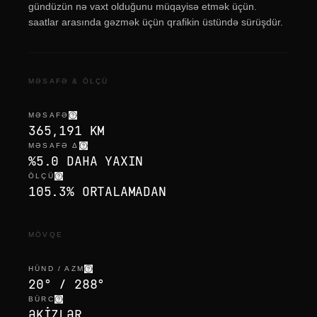
gündüzün nə vaxt olduğunu müqayisə etmək üçün.
saatlar arasında gəzmək üçün qrafikin üstündə sürüşdür.
MƏSAFƏ & ÖLÇÜ
MƏSAFƏ
365,191 KM
MƏSAFƏ Δ
%5.0 DAHA YAXIN
ÖLÇÜ
105.3% ORTALAMADAN
MÖVQE
HÜND / AZM
20° / 288°
BÜRC
ƏKIZLƏR