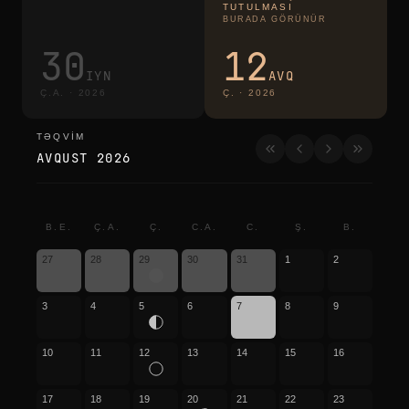
TUTULMASI
BURADA GÖRÜNÜR
30
12
IYN
AVQ
Ç.A.
·
2026
Ç.
·
2026
TƏQVIM
təqvim
AVQUST 2026
B.E.
Ç.A.
Ç.
C.A.
C.
Ş.
B.
27
28
29
30
31
1
2
3
4
5
6
7
8
9
10
11
12
13
14
15
16
17
18
19
20
21
22
23