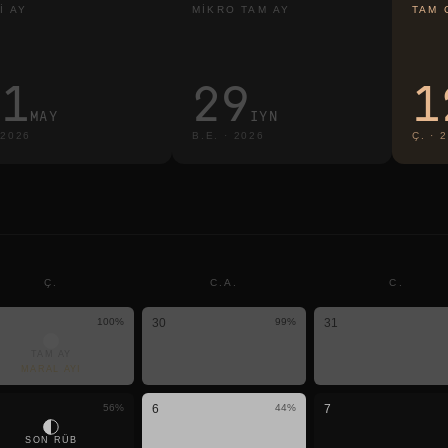
I AY
MIKRO TAM AY
TAM 
31
29
1
MAY
IYN
2026
B.E.
·
2026
Ç.
·
2
Ç.
C.A.
C.
100
%
30
99
%
31
TAM AY
MARAL AYI
56
%
6
44
%
7
SON RÜB