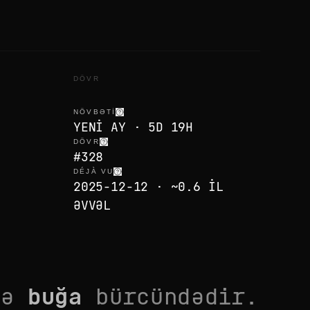
DÖVR
NÖVBƏTI
YENI AY · 5D 19H
DÖVR
#328
DÉJÀ VU
2025-12-12 · ~0.6 IL
ƏVVƏL
və
buğa
bürcündədir.