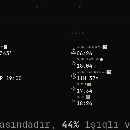
18
24
GÜNƏŞ
ZM
GÜN DOĞUMU
343°
06:26
GÜN BATIMI
18:04
GÜN UZUNLUĞU
R 19:00
11H 37M
QIZIL
17:34
MAVI
18:26
asındadır,
44
%
işıqlı 