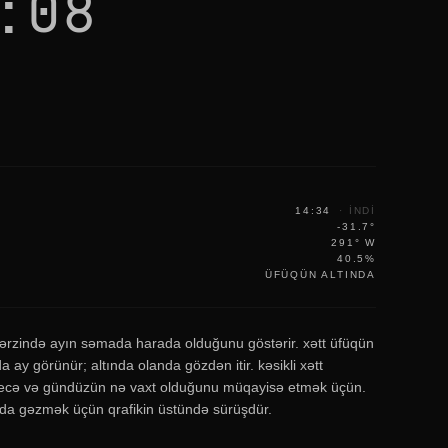
:08
14:34
·
INDI
-31.7°
291° W
40.5%
ÜFÜQÜN ALTINDA
 ərzində ayın səmada harada olduğunu göstərir. xətt üfüqün
 ay görünür; altında olanda gözdən itir. kəsikli xətt
ecə və gündüzün nə vaxt olduğunu müqayisə etmək üçün.
nda gəzmək üçün qrafikin üstündə sürüşdür.