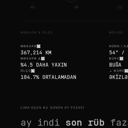
00
06
12
MƏSAFƏ & ÖLÇÜ
MÖVQE
MƏSAFƏ
HÜND / A
367,214 KM
54° / 
MƏSAFƏ Δ
BÜRC
%4.5 DAHA YAXIN
BUĞA
ÖLÇÜ
→ BÜRC
104.7% ORTALAMADAN
ƏKIZLƏ
LIMA ÜÇÜN BU GÜNÜN AY FAZASI
ay indi
son rüb
faz