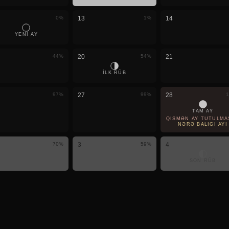
0
%
13
1
%
14
YENI AY
44
%
20
54
%
21
ILK RÜB
97
%
27
99
%
28
1
TAM AY
QISMƏN AY TUTULMA
NƏRƏ BALIĞI AYI
70
%
3
59
%
4
SON RÜB