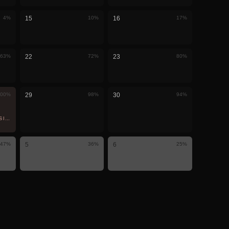
4
%
15
10
%
16
17
%
63
%
22
72
%
23
80
%
00
%
29
98
%
30
94
%
SI · BURADA GÖRÜNÜR
47
%
5
36
%
6
25
%