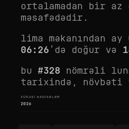
ortalamadan bir az 
məsafədədir.
lima
məkanından ay
06:26
’də doğur və
1
bu
#
328
nömrəli lun
tarixində, növbəti
XÜSUSI HADISƏLƏR
xüsusi hadisələr
2026