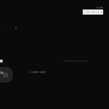
YER
LIMA
AZ
HAMISINA BAX
1 nəfər açdı
ÜN