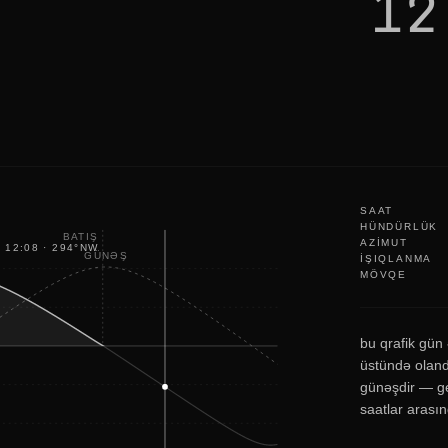
12
i
k
e
e
p
c
h
e
c
k
i
n
g
SAAT
HÜNDÜRLÜK
BATIŞ
AZIMUT
12:08
·
294
°
NW
GÜNƏŞ
IŞIQLANMA
MÖVQE
bu qrafik gün
üstündə olanda
günəşdir — g
saatlar arası