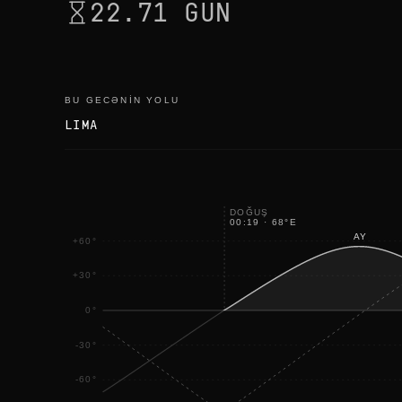
22.71 GÜN
BU GECƏNIN YOLU
LIMA
DOĞUŞ
00:19
·
68
°
E
AY
+60°
+30°
0°
-30°
-60°