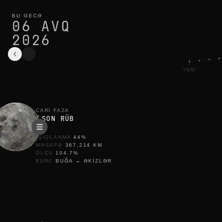
lima üçün bu günün ay fazası: son rüb, %44 işıqlı
cari dövr
BU GECƏ
06 AVQ
2026
YENI
CARI FAZA
SON RÜB
IŞIQLANMA
44
%
MƏSAFƏ
367,214
KM
ÖLÇÜ
104.7
%
BÜRC
BUĞA
→
ƏKIZLƏR