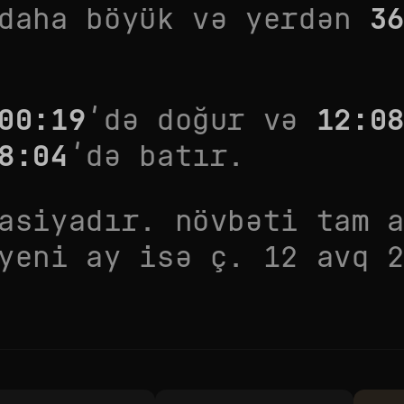
daha böyük
və yerdən
3
00:19
’də doğur və
12:0
8:04
’də batır.
asiyadır. növbəti tam 
 yeni ay isə
ç. 12 avq 