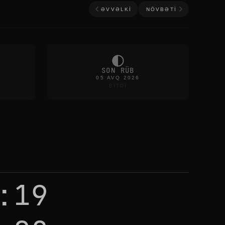
ƏVVƏLKI
NÖVBƏTI
SON RÜB
05 AVQ 2026
BITDI
:19