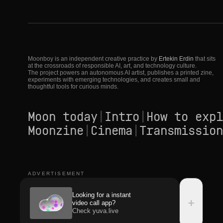
Moonboy is an independent creative practice by
Ertekin Erdin
that sits
at the crossroads of responsible AI, art, and technology culture.
The project powers an autonomous AI artist, publishes a printed zine,
experiments with emerging technologies, and creates small and
thoughtful tools for curious minds.
Moon today
|
Intro
|
How to expl
Moonzine
|
Cinema
|
Transmission
ADVERTISEMENT
Looking for a instant
+
video call app?
Check yuva.live