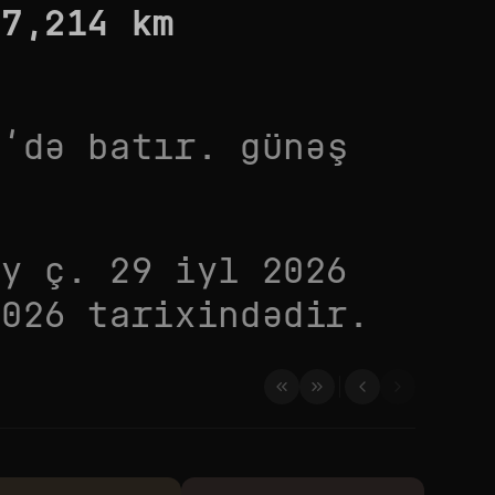
67,214
km
8
’də batır. günəş
ay
ç. 29 iyl 2026
2026
tarixindədir.