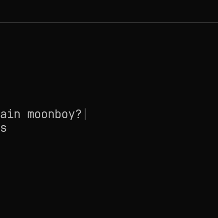
ain moonboy?
|
s