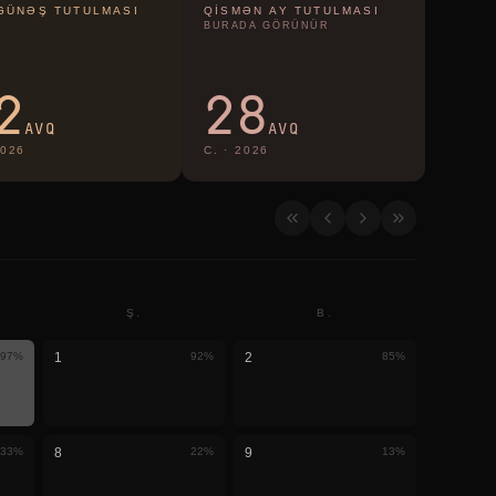
GÜNƏŞ TUTULMASI
QISMƏN AY TUTULMASI
BURADA GÖRÜNÜR
2
28
AVQ
AVQ
026
C.
·
2026
Ş.
B.
97
%
1
92
%
2
85
%
33
%
8
22
%
9
13
%