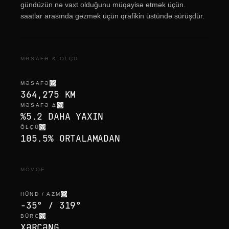
gündüzün nə vaxt olduğunu müqayisə etmək üçün.
saatlar arasında gəzmək üçün qrafikin üstündə sürüşdür.
MƏSAFƏ & ÖLÇÜ
MƏSAFƏ
364,275 KM
MƏSAFƏ Δ
%5.2 DAHA YAXIN
ÖLÇÜ
105.5% ORTALAMADAN
MÖVQE
HÜND / AZM
-35° / 319°
BÜRC
XƏRÇƏNG