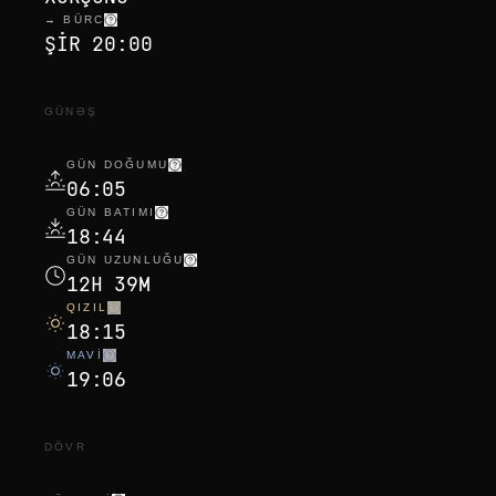
→ BÜRC
ŞIR 20:00
GÜNƏŞ
GÜN DOĞUMU
06:05
GÜN BATIMI
18:44
GÜN UZUNLUĞU
12H 39M
QIZIL
18:15
MAVI
19:06
DÖVR