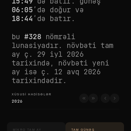
15:49
’də batır. günəş
06:05
’də doğur və
18:44
’də batır.
bu
#
328
nömrəli
lunasiyadır. növbəti tam
ay
ç. 29 iyl 2026
tarixində, növbəti yeni
ay isə
ç. 12 avq 2026
tarixindədir.
XÜSUSI HADISƏLƏR
xüsusi hadisələr
2026
MIKRO TAM AY
TAM GÜNƏŞ