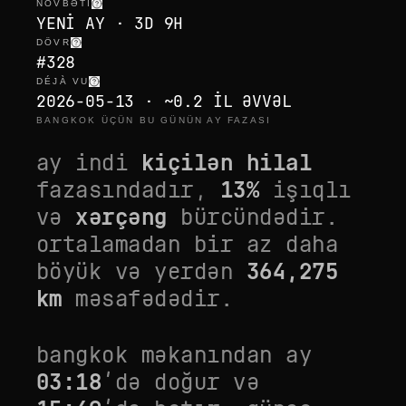
NÖVBƏTI
YENI AY · 3D 9H
DÖVR
#328
DÉJÀ VU
2026-05-13 · ~0.2 IL ƏVVƏL
BANGKOK ÜÇÜN BU GÜNÜN AY FAZASI
ay indi
kiçilən hilal
fazasındadır,
13
%
işıqlı
və
xərçəng
bürcündədir.
ortalamadan bir az daha
böyük
və yerdən
364,275
km
məsafədədir.
bangkok
məkanından ay
03:18
’də doğur və