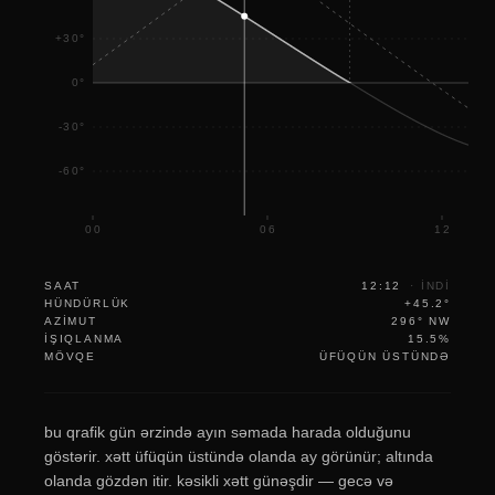
+30°
0°
-30°
-60°
00
06
12
SAAT
12:12
·
INDI
HÜNDÜRLÜK
+45.2°
AZIMUT
296° NW
IŞIQLANMA
15.5%
MÖVQE
ÜFÜQÜN ÜSTÜNDƏ
bu qrafik gün ərzində ayın səmada harada olduğunu
göstərir. xətt üfüqün üstündə olanda ay görünür; altında
olanda gözdən itir. kəsikli xətt günəşdir — gecə və