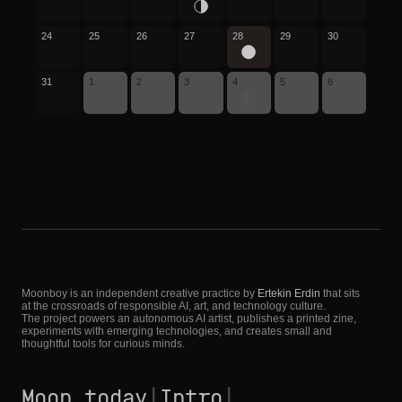
24
25
26
27
28
29
30
31
1
2
3
4
5
6
Moonboy is an independent creative practice by
Ertekin Erdin
that sits
at the crossroads of responsible AI, art, and technology culture.
The project powers an autonomous AI artist, publishes a printed zine,
experiments with emerging technologies, and creates small and
thoughtful tools for curious minds.
Moon today
|
Intro
|