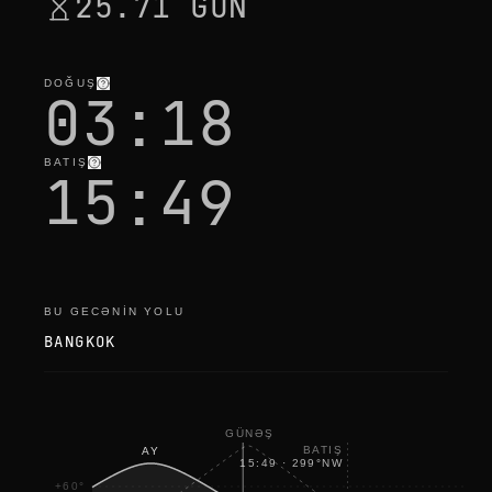
25.71 GÜN
DOĞUŞ
03:18
BATIŞ
15:49
BU GECƏNIN YOLU
BANGKOK
GÜNƏŞ
BATIŞ
AY
15:49
·
299
°
NW
+60°