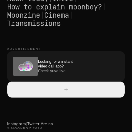
How to explain moonboy?
|
Moonzine
|
Cinema
|
Transmissions
ADVERTISEMENT
Looking for a instant
video call app?
Check yuva.live
+
Instagram
|
Twitter
|
Are.na
© MOONBOY 2026