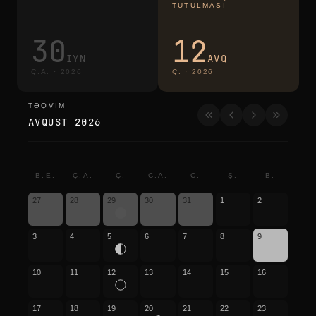
TUTULMASI
30
12
IYN
AVQ
Ç.A.
·
2026
Ç.
·
2026
TƏQVIM
təqvim
AVQUST 2026
B.E.
Ç.A.
Ç.
C.A.
C.
Ş.
B.
27
28
29
30
31
1
2
3
4
5
6
7
8
9
10
11
12
13
14
15
16
17
18
19
20
21
22
23