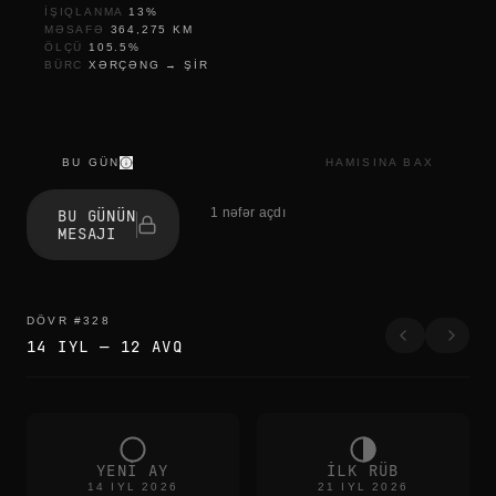
IŞIQLANMA
13
%
MƏSAFƏ
364,275
KM
ÖLÇÜ
105.5
%
BÜRC
XƏRÇƏNG
→
ŞIR
BU GÜN
HAMISINA BAX
s
e
1 nəfər açdı
BU GÜNÜN
s
MESAJI
s
i
z
l
i
DÖVR
#
328
k
14 IYL
—
12 AVQ
YENI AY
ILK RÜB
14 IYL 2026
21 IYL 2026