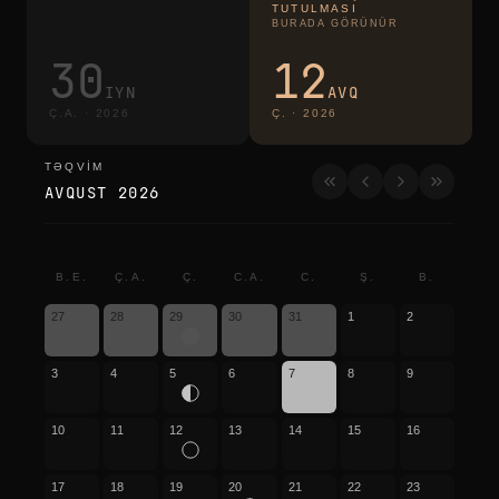
TUTULMASI
BURADA GÖRÜNÜR
30
12
IYN
AVQ
Ç.A.
·
2026
Ç.
·
2026
TƏQVIM
təqvim
AVQUST 2026
B.E.
Ç.A.
Ç.
C.A.
C.
Ş.
B.
27
28
29
30
31
1
2
3
4
5
6
7
8
9
10
11
12
13
14
15
16
17
18
19
20
21
22
23