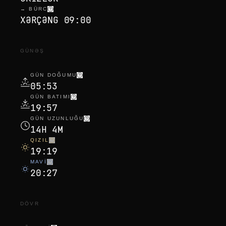
→ BÜRC
XƏRÇƏNG 09:00
GÜNƏŞ
GÜN DOĞUMU
05:53
GÜN BATIMI
19:57
GÜN UZUNLUĞU
14H 4M
QIZIL
19:19
MAVI
20:27
DÖVR