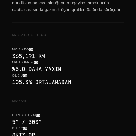
gündüzün nə vaxt olduğunu müqayisə etmək üçün.
saatlar arasında gəzmək üçün qrafikin üstündə sürüşdür.
MƏSAFƏ & ÖLÇÜ
MƏSAFƏ
365,191 KM
MƏSAFƏ Δ
%5.0 DAHA YAXIN
ÖLÇÜ
105.3% ORTALAMADAN
MÖVQE
HÜND / AZM
5° / 300°
BÜRC
ƏKIZLƏR