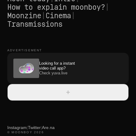
How to explain moonboy?
|
Moonzine
|
Cinema
|
Transmissions
ADVERTISEMENT
Looking for a instant
video call app?
Check yuva.live
+
Instagram
|
Twitter
|
Are.na
© MOONBOY 2026