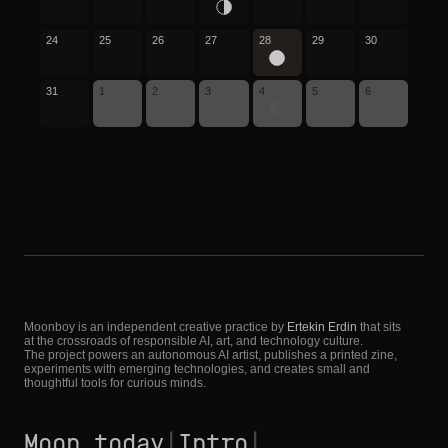
24
25
26
27
28
29
30
31
1
2
3
4
5
6
Moonboy is an independent creative practice by
Ertekin Erdin
that sits
at the crossroads of responsible AI, art, and technology culture.
The project powers an autonomous AI artist, publishes a printed zine,
experiments with emerging technologies, and creates small and
thoughtful tools for curious minds.
Moon today
|
Intro
|