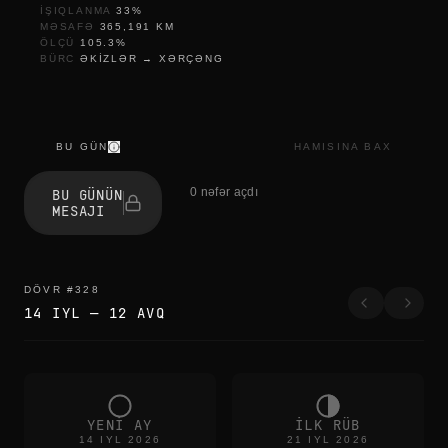
IŞIQLANMA
33
%
MƏSAFƏ
365,191
KM
ÖLÇÜ
105.3
%
BÜRC
ƏKIZLƏR
→
XƏRÇƏNG
BU GÜN
HAMISINA BAX
l
e
0 nəfər açdı
BU GÜNÜN
t
MESAJI
t
i
n
g
g
DÖVR
#
328
o
14 IYL
—
12 AVQ
p
i
e
c
e
b
y
YENI AY
ILK RÜB
p
14 IYL 2026
21 IYL 2026