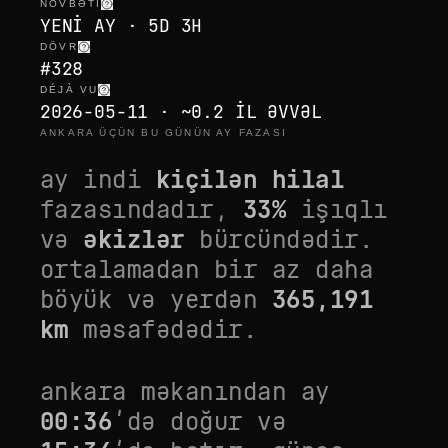
NÖVBƏTI
YENI AY · 5D 3H
DÖVR
#328
DÉJÀ VU
2026-05-11 · ~0.2 IL ƏVVƏL
ANKARA ÜÇÜN BU GÜNÜN AY FAZASI
ay indi
kiçilən hilal
fazasındadır,
33
%
işıqlı
və
əkizlər
bürcündədir.
ortalamadan bir az daha
böyük
və yerdən
365,191
km
məsafədədir.
ankara
məkanından ay
00:36
’də doğur və