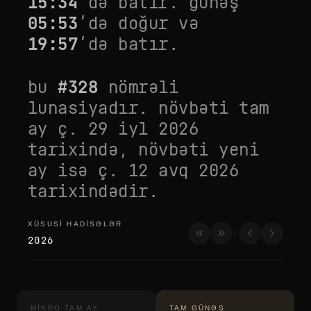
15:34
’də batır. günəş
05:53
’də doğur və
19:57
’də batır.
bu
#
328
nömrəli
lunasiyadır. növbəti tam
ay
ç. 29 iyl 2026
tarixində, növbəti yeni
ay isə
ç. 12 avq 2026
tarixindədir.
XÜSUSI HADISƏLƏR
xüsusi hadisələr
2026
MIKRO TAM AY
TAM GÜNƏŞ