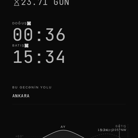
23.71 GÜN
DOĞUŞ
00:36
BATIŞ
15:34
BU GECƏNIN YOLU
ANKARA
BATIŞ
AY
15:34
·
305
°
NW
GÜNƏŞ
+60°