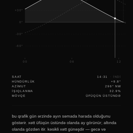
+30°
0°
-30°
-60°
00
06
12
SAAT
14:31
·
INDI
HÜNDÜRLÜK
+9.8°
AZIMUT
296° NW
IŞIQLANMA
32.9%
MÖVQE
ÜFÜQÜN ÜSTÜNDƏ
bu qrafik gün ərzində ayın səmada harada olduğunu
göstərir. xətt üfüqün üstündə olanda ay görünür; altında
olanda gözdən itir. kəsikli xətt günəşdir — gecə və